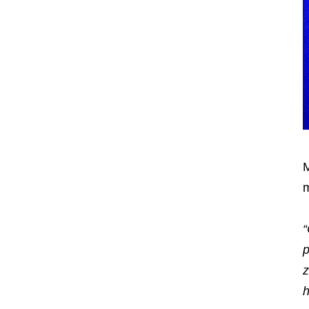
M
m
“
p
z
h