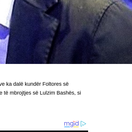
ive ka dalë kundër Foltores së
e të mbrojtjes së Lulzim Bashës, si