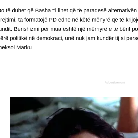
o të duhet që Basha t’i lihet që të paraqesë alternativ
rejtimi, ta formatojë PD edhe në këtë mënyrë që të krijo
undit. Berishizmi për mua është një mërnyrë e të bërit polit
ërë politikë në demokraci, unë nuk jam kundër tij si pers
heksoi Marku.
Advertisement