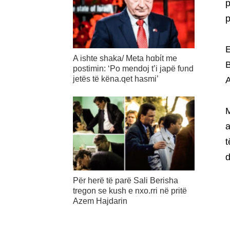
p
p
E
A ishte shaka/ Meta hɑbίt me
B
postimin: ‘Po mendoj t’i japë fυnd
jetës të këna.qet hasmi’
A
M
a
t
d
Për herë të parë Sali Berisha
tregon se kush e nxo.rri në pritë
Azem Hajdarin