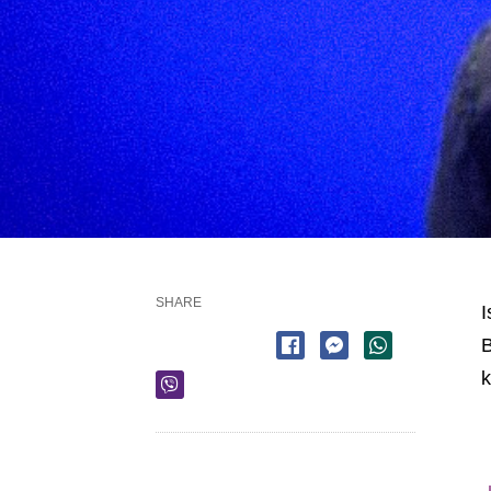
SHARE
I
B
k