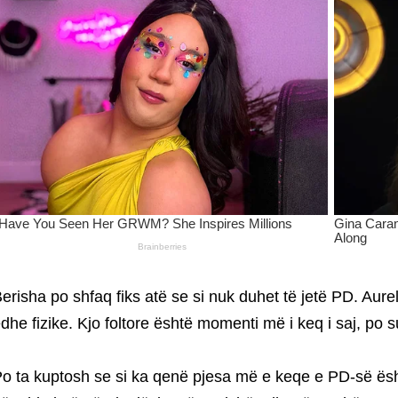
erisha po shfaq fiks atë se si nuk duhet të jetë PD. Aur
dhe fizike. Kjo foltore është momenti më i keq i saj, po 
o ta kuptosh se si ka qenë pjesa më e keqe e PD-së ësht