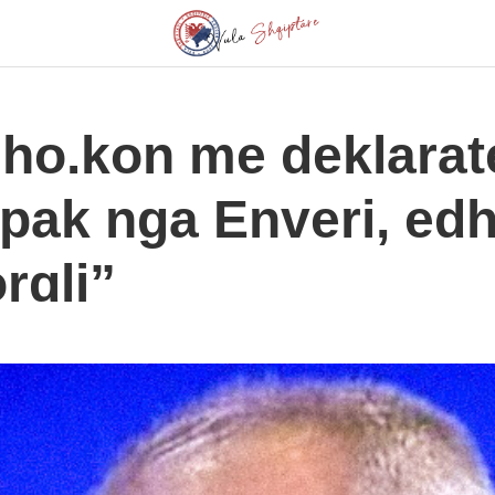
ho.kon me deklarat
spak nga Enveri, ed
rɑli”