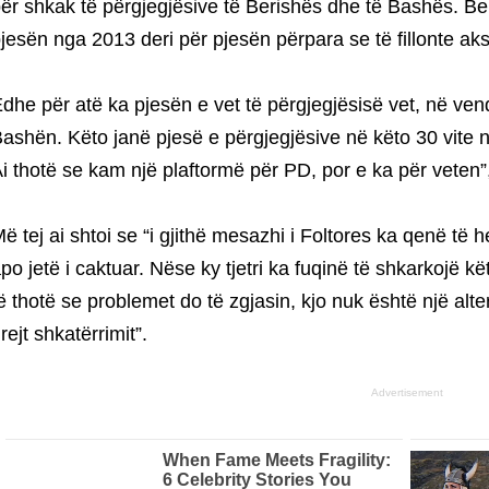
ër shkak të përgjegjësive të Berishës dhe të Bashës. Be
jesën nga 2013 deri për pjesën përpara se të fillonte aks
dhe për atë ka pjesën e vet të përgjegjësisë vet, në vend
ashën. Këto janë pjesë e përgjegjësive në këto 30 vite 
i thotë se kam një plaftormë për PD, por e ka për veten
ë tej ai shtoi se “i gjithë mesazhi i Foltores ka qenë të 
po jetë i caktuar. Nëse ky tjetri ka fuqinë të shkarkojë kë
ë thotë se problemet do të zgjasin, kjo nuk është një al
rejt shkatërrimit”.
Advertisement