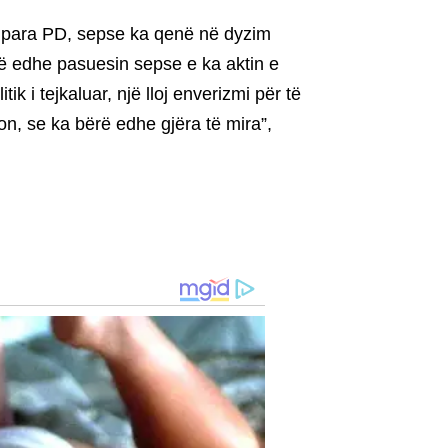
ën para PD, sepse ka qenë në dyzim
jë edhe pasuesin sepse e ka aktin e
ik i tejkaluar, një lloj enverizmi për të
on, se ka bërë edhe gjëra të mira”,