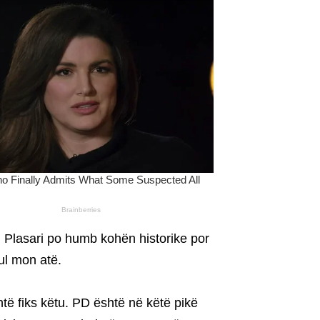
el Plasari po humb kohën historike por
sul mon atë.
ë fiks këtu. PD është në këtë pikë