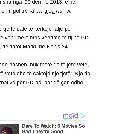
risha nga ’90 deri në 2013, e për
ionin politik ka pwrgjegjwsinw.
 që të dalë të kërkojë falje për
në veprime e mos veprime të tij në PD.
”, deklaroi Marku në News 24.
heqë bashën, nuk thotë do të jetë vetë,
të vetë dhe të caktojë një tjetër. Kjo do
ternativë për PD-në, por që çon edhe