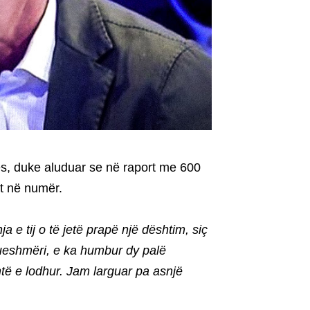
hës, duke aluduar se në raport me 600
ët në numër.
 e tij o të jetë prapë një dështim, siç
eshmëri, e ka humbur dy palë
htë e lodhur. Jam larguar pa asnjë