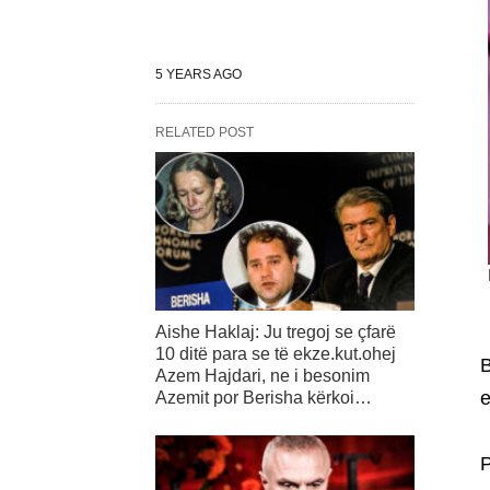
5 YEARS AGO
RELATED POST
Aishe Haklaj: Ju tregoj se çfarë
10 ditë para se të ekze.kut.ohej
B
Azem Hajdari, ne i besonim
e
Azemit por Berisha kërkoi…
P