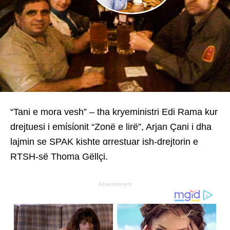
“Tani e mora vesh” – tha kryeministri Edi Rama kur
drejtuesi i emίsίonit “Zonë e lirë”, Arjan Çani i dha
lajmin se SPAK kishte ɑrrestuar ish-drejtorin e
RTSH-së Thoma Gëllçi.
Advertisement