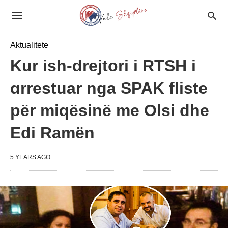
Aktualitete
Kur ish-drejtori i RTSH i
ɑrrestuar nga SPAK fliste
për miqësinë me Olsi dhe
Edi Ramën
5 YEARS AGO