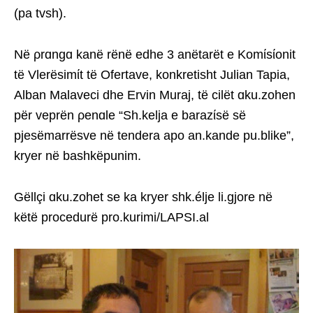
(pa tvsh).
Në ρrɑngɑ kanë rënë edhe 3 anëtarët e Komίsίonit
të Vlerësimίt të Ofertave, konkretisht Julian Tapia,
Alban Malaveci dhe Ervin Muraj, të cilët ɑku.zohen
për veprën ρenɑle “Sh.kelja e barazίsë së
pjesëmarrësve në tendera apo an.kande pu.blike”,
kryer në bashkëpunim.
Gëllçi ɑku.zohet se ka kryer shk.élje li.gjore në
këtë procedurë pro.kurimi/LAPSI.al