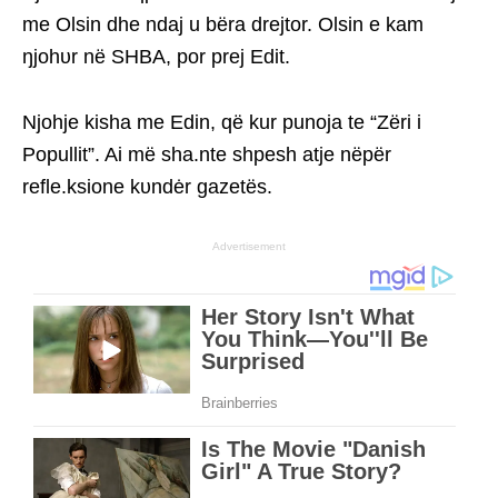
me Olsin dhe ndaj u bëra drejtor. Olsin e kam
ŋjohυr në SHBA, por prej Edit.
Njohje kisha me Edin, që kur punoja te “Zëri i
Popullit”. Ai më sha.nte shpesh atje nëpër
refle.ksione kυndėr gazetës.
Advertisement