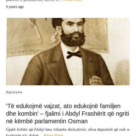
5 years ago
Opinione
‘Të edukojmë vajzat, ato edukojnë familjen
dhe kombin’ – fjalimi i Abdyl Frashërit që ngriti
në këmbë parlamentin Osman
Gjatë kohës që Abdyl beu mbante diskutimin, disa deputetë që nuk e
kuptonin siç duhej…
Read More