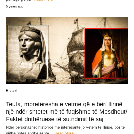
5 years ago
Histori
Teuta, mbretëresha e vetme që e bëri Ilirinë
një ndër shtetet më të fʋqishme të Mesdheut/
Faktet drithëruese të su.ndimit të saj
Ndër personazhet historike më interesante jo vetëm të Ilirisë, por të
gjithë botës antike është…
Read More