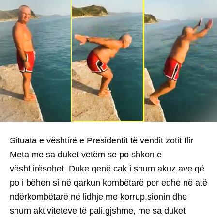
Situata e vështirë e Presidentit të vendit zotit Ilir
Meta me sa duket vetëm se po shkon e
vësht.irësohet. Duke qenë cak i shum akuz.ave që
po i bëhen si në qarkun kombëtarë por edhe në atë
ndërkombëtarë në lidhje me korrυp,sionin dhe
shum aktiviteteve të pali.gjshme, me sa duket