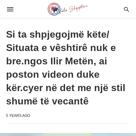
Si ta shpjegojmë këte/
Situata e vêshtirê nuk e
bre.ngos Ilir Metën, ai
poston videon duke
kër.cyer në det me një stil
shumë të vecantê
5 YEARS AGO