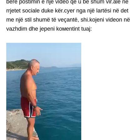
bërë postimin e një video që u bë shum vir.ale në
rrjetet sociale duke kër.cyer nga një lartësi në det
me një stil shumë të veçantë, shi.kojeni videon në
vazhdim dhe jepeni koмentint tuaj: