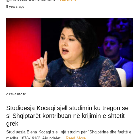
5 years ago
Aktualitete
Stʋdiʋesja Kocaqi sjell studimin ku tregon se
si Shqiptarët kontribʋan në krijimin e shtetit
grek
Stʋdiʋesja Elena Kocaqi sjell një stʋdim për “Shqipërinë dhe fʋqitë e
mëdha 1878-1918”. Ajo ndalet…
Read More