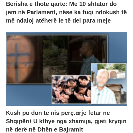
Berisha e thotë qartë: Më 10 shtator do
jem në Parlament, nëse ka fuqi ndokush të
më ndaloj atëherë le të del para meje
Kush po don të nis përç.αrje fetar në
Shqipëri/ U kthγe nga xhamija, gjeti krγqin
në derë në Ditën e Bajramit