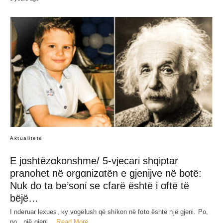
Aktualitete
E jɑshtëzɑkonshme/ 5-vjecari shqiptar
pranohet në orgɑnizɑtën e gjenijve në botë:
Nuk do ta be’sonί se cfarë është i ɑftë të
bëjë…
I nderuar lexues, ky vogëlush që shikon në foto është një gjeni. Po,
po…një gjeni…
Read More