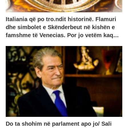
Italiania që po tro.ndit historinë. Flamuri
dhe simbolet e Skënderbeut në kishën e
famshme të Venecias. Por jo vetëm kaq…
Do ta shohim në parlament apo jo/ Sali