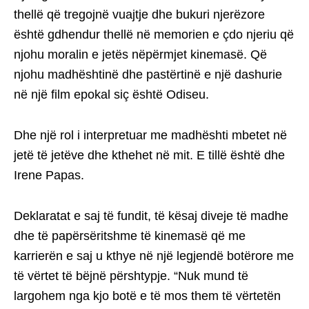
thellë që tregojnë vuajtje dhe bukuri njerëzore
është gdhendur thellë në memorien e çdo njeriu që
njohu moralin e jetës nëpërmjet kinemasë. Që
njohu madhështinë dhe pastërtinë e një dashurie
në një film epokal siç është Odiseu.
Dhe një rol i interpretuar me madhështi mbetet në
jetë të jetëve dhe kthehet në mit. E tillë është dhe
Irene Papas.
Deklaratat e saj të fundit, të kësaj diveje të madhe
dhe të papërsëritshme të kinemasë që me
karrierën e saj u kthye në një legjendë botërore me
të vërtet të bëjnë përshtypje. “Nuk mund të
largohem nga kjo botë e të mos them të vërtetën