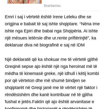
Emri i saj i vërtetë është Irene Leleku dhe se
origjina e babait të saj ishte shqiptare. “Nëna ime
ishte nga Epiri dhe babai nga Shqipëria. Ai ishte
një mësues letërsie dhe ur.rente priftërinjtë”, ka
deklaruar diva në biografinë e saj në IDM
Një deklaratë që ka shokuar me të vërtetë gjithë
Greqinë sepse ajo është një nga heroinat më të
mëdha të kinemasë greke, një idhull i këtij kombi
por që vërteton dhe më shumë bindjen se
shqiptarët në Greqi janë me të vërtet një faktor i
rëndësishëm dhe kanë kontribuar në të gjitha
fushat e jetës.Faktin që ajo është arvanitase e
konfirmojnë dhe historianët e rëndësishëm të