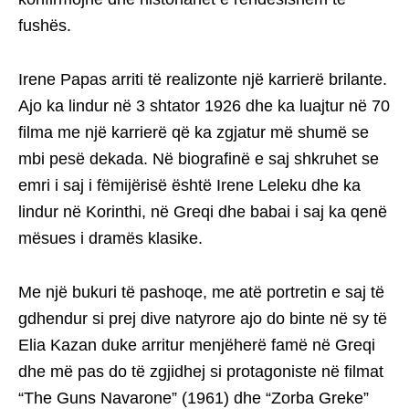
fushës.
Irene Papas arriti të realizonte një karrierë brilante.
Ajo ka lindur në 3 shtator 1926 dhe ka luajtur në 70
filma me një karrierë që ka zgjatur më shumë se
mbi pesë dekada. Në biografinë e saj shkruhet se
emri i saj i fëmijërisë është Irene Leleku dhe ka
lindur në Korinthi, në Greqi dhe babai i saj ka qenë
mësues i dramës klasike.
Me një bukuri të pashoqe, me atë portretin e saj të
gdhendur si prej dive natyrore ajo do binte në sy të
Elia Kazan duke arritur menjëherë famë në Greqi
dhe më pas do të zgjidhej si protagoniste në filmat
“The Guns Navarone” (1961) dhe “Zorba Greke”