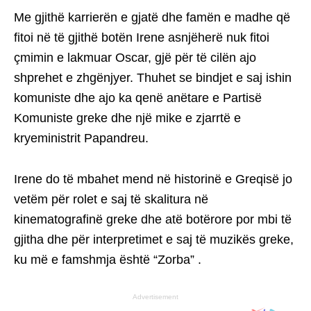
Me gjithë karrierën e gjatë dhe famën e madhe që
fitoi në të gjithë botën Irene asnjëherë nuk fitoi
çmimin e lakmuar Oscar, gjë për të cilën ajo
shprehet e zhgënjyer. Thuhet se bindjet e saj ishin
komuniste dhe ajo ka qenë anëtare e Partisë
Komuniste greke dhe një mike e zjarrtë e
kryeministrit Papandreu.
Irene do të mbahet mend në historinë e Greqisë jo
vetëm për rolet e saj të skalitura në
kinematografinë greke dhe atë botërore por mbi të
gjitha dhe për interpretimet e saj të muzikës greke,
ku më e famshmja është “Zorba” .
Advertisement