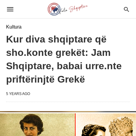
Kultura
Kur diva shqiptare që
sho.konte grekët: Jam
Shqiptare, babai urre.nte
priftërinjtë Grekë
5 YEARS AGO