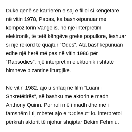
Duke qenë se karrierën e saj e filloi si këngëtare
në vitin 1978, Papas, ka bashkëpunuar me
kompozitorin Vangelis, në një interpretim
elektronik, të tetë këngëve greke popullore, lëshuar
si një rekord të quajtur “Odes”. Ata bashkëpunuan
edhe një herë më pas në vitin 1986 për
“Rapsodies”, një interpretim elektronik i shtatë
himneve bizantine liturgjike.
Në vitin 1982, ajo u shfaq në film “Luani i
Shkretëtirës”, së bashku me aktorin e madh
Anthony Quinn. Por roli më i madh dhe më i
famshëm i tij mbetet ajo e “Odiseut” ku interpretoi
përkrah aktorit të njohur shqiptar Bekim Fehmiu.