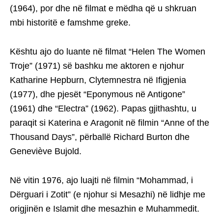
(1964), por dhe në filmat e mëdha që u shkruan
mbi historitë e famshme greke.
Kështu ajo do luante në filmat “Helen The Women
Troje” (1971) së bashku me aktoren e njohur
Katharine Hepburn, Clytemnestra në Ifigjenia
(1977), dhe pjesët “Eponymous në Antigone”
(1961) dhe “Electra” (1962). Papas gjithashtu, u
paraqit si Katerina e Aragonit në filmin “Anne of the
Thousand Days”, përballë Richard Burton dhe
Geneviève Bujold.
Në vitin 1976, ajo luajti në filmin “Mohammad, i
Dërguari i Zotit” (e njohur si Mesazhi) në lidhje me
origjinën e Islamit dhe mesazhin e Muhammedit.