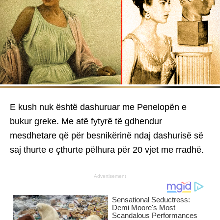
E kush nuk është dashuruar me Penelopën e
bukur greke. Me atë fytyrë të gdhendur
mesdhetare që për besnikërinë ndaj dashurisë së
saj thurte e çthurte pëlhura për 20 vjet me rradhë.
Advertisement