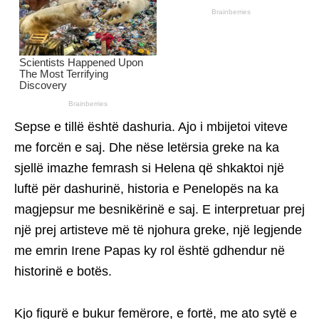
Sepse e tillë është dashuria. Ajo i mbijetoi viteve
me forcën e saj. Dhe nëse letërsia greke na ka
sjellë imazhe femrash si Helena që shkaktoi një
luftë për dashurinë, historia e Penelopës na ka
magjepsur me besnikërinë e saj. E interpretuar prej
një prej artisteve më të njohura greke, një legjende
me emrin Irene Papas ky rol është gdhendur në
historinë e botës.
Kjo figurë e bukur femërore, e fortë, me ato sytë e