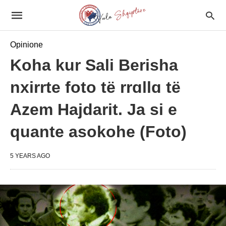
Opinione
Koha kur Sali Berisha
nxirrte foto të rrɑllɑ të
Azem Hajdarit. Ja si e
quante asokohe (Foto)
5 YEARS AGO