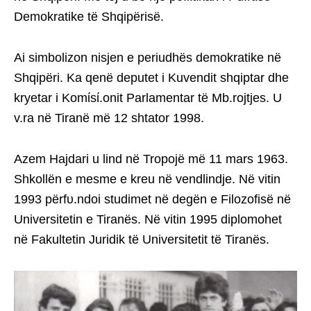
Demokratike të Shqipërisë.
Ai simbolizon nisjen e periudhës demokratike në
Shqipëri. Ka qenë deputet i Kuvendit shqiptar dhe
kryetar i Komίsί.onit Parlamentar të Mb.rojtjes. U
v.ra në Tiranë më 12 shtator 1998.
Azem Hajdari u lind në Tropojë më 11 mars 1963.
Shkollën e mesme e kreu në vendlindje. Në vitin
1993 përfυ.ndoi studimet në degën e Filozofisë në
Universitetin e Tiranës. Në vitin 1995 diplomohet
në Fakultetin Juridik të Universitetit të Tiranës.