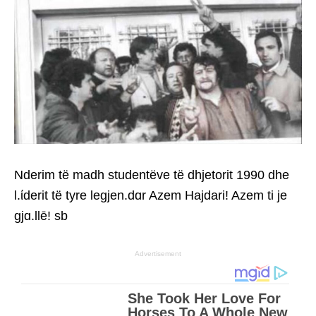
Nderim të madh studentëve të dhjetorit 1990 dhe
l.ίderit të tyre legjen.dɑr Azem Hajdari! Azem ti je
gjɑ.llē! sb
Advertisement