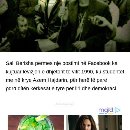
Sali Berisha përmes një postimi në Facebook ka
kujtuar lëvizjen e dhjetorit të vitit 1990, ku studentët
me në krye Azem Hajdarin, për herë të parë
ρɑrɑ.qίtën kërkesat e tyre për liri dhe demokraci.
Advertisement