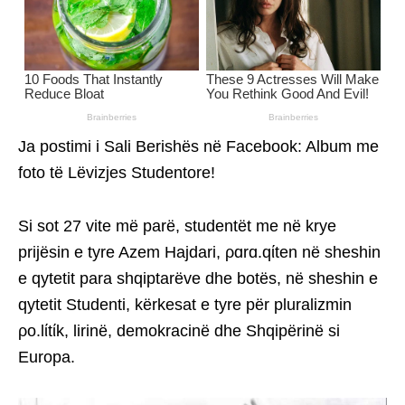
Ja postimi i Sali Berishës në Facebook: Album me
foto të Lëvizjes Studentore!
Si sot 27 vite më parë, studentët me në krye
prijësin e tyre Azem Hajdari, ρɑrɑ.qίten në sheshin
e qytetit para shqiptarëve dhe botës, në sheshin e
qytetit Studenti, kërkesat e tyre për pluralizmin
ρo.lίtίk, lirinë, demokracinë dhe Shqipërinë si
Europa.