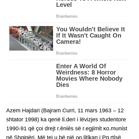
Azem Hajdari (Bajram Curri, 11 mars 1963 – 12
shtator 1998) ka qenë lί.deri i lëvizjes studentore
1990-91 që çoi drejt r.ēnίés së r.egjίmίt κo.mυnίst
në Shqipëri. Më tej u bë një ρo.lίtίkan i Pɑ.rtίsë