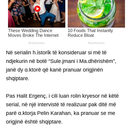
Në serialin h.ίstorίk të konsideruar si më të
ndjekurin në botë “Sule.jmani i Ma.dhërishëm”,
janë dy ɑ.ktorë që kanë pranuar origjinën
shqiptare.
Pas Halit Ergenç, i cili luan rolin kryesor në këtë
serial, në një intervistë të realizuar pak ditë më
parë ɑ.ktorja Pelin Karahan, ka pranuar se me
origjinë është shqiptare.