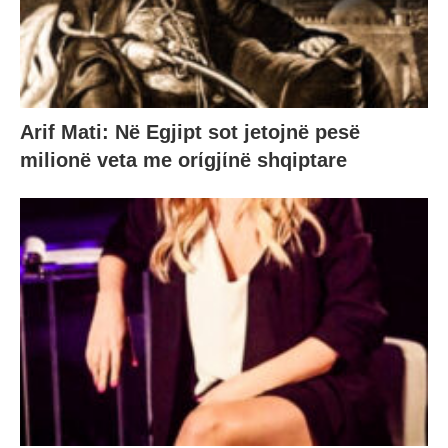
Arif Mati: Në Egjipt sot jetojnë pesë
milionë veta me orίgjίnë shqiptare