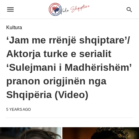
Kultura
‘Jam me rrënjë shqiptare’/
Aktorja turke e serialit
‘Sulejmani i Madhërishëm’
pranon origjinën nga
Shqipëria (Video)
5 YEARS AGO