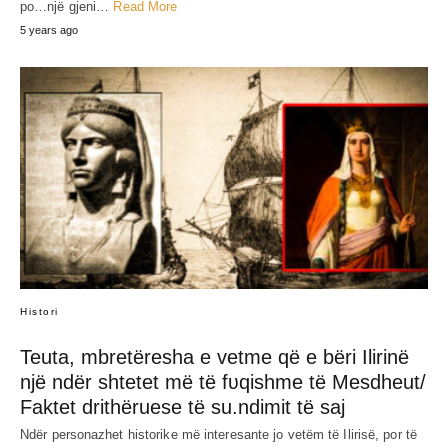
po…një gjeni…
Read More
5 years ago
Histori
Teuta, mbretëresha e vetme që e bëri Ilirinë
një ndër shtetet më të fʋqishme të Mesdheut/
Faktet drithëruese të su.ndimit të saj
Ndër personazhet historike më interesante jo vetëm të Ilirisë, por të