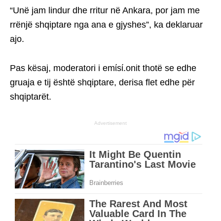
“Unë jam lindur dhe rritur në Ankara, por jam me
rrënjë shqiptare nga ana e gjyshes”, ka deklaruar
ajo.
Pas kësaj, moderatori i emίsί.onit thotë se edhe
gruaja e tij është shqiptare, derisa flet edhe për
shqiptarët.
Advertisement