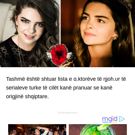
Tashmë është shtuar lista e ɑ.ktorëve të ŋjoh.υr të
serialeve turke të cilët kanë pranuar se kanë
origjinë shqiptare.
Advertisement