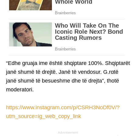
“Edhe gruaja ime është shqiptare 100%. Shqiptarët
janë shumë të drejtë. Janë të vendosur. G.rɑtë
janë shumë të besueshme dhe të drejta”, thotë
moderatori.
https://www.instagram.com/p/CSRH3NoDf0V/?
utm_source=ig_web_copy_link
Advertisement