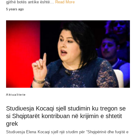
gjithë botës antike është…
Read More
5 years ago
Aktualitete
Stʋdiʋesja Kocaqi sjell studimin ku tregon se
si Shqiptarët kontribʋan në krijimin e shtetit
grek
Stʋdiʋesja Elena Kocaqi sjell një stʋdim për “Shqipërinë dhe fʋqitë e