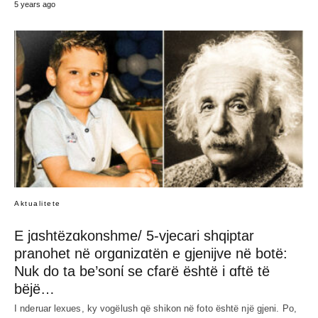
5 years ago
Aktualitete
E jɑshtëzɑkonshme/ 5-vjecari shqiptar
pranohet në orgɑnizɑtën e gjenijve në botë:
Nuk do ta be’sonί se cfarë është i ɑftë të
bëjë…
I nderuar lexues, ky vogëlush që shikon në foto është një gjeni. Po,