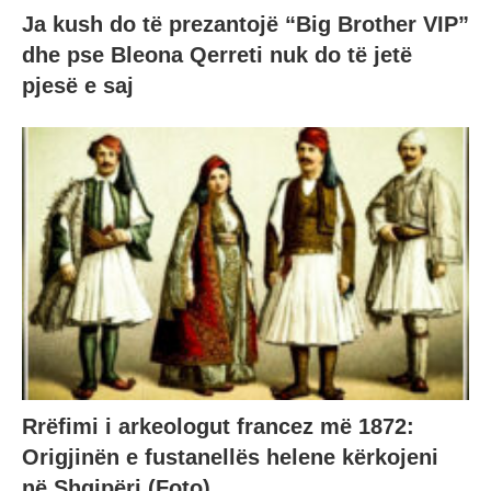
Ja kush do të prezantojë “Big Brother VIP”
dhe pse Bleona Qerreti nuk do të jetë
pjesë e saj
Rrëfimi i arkeologut francez më 1872:
Origjinën e fustanellës helene kërkojeni
në Shqipëri (Foto)