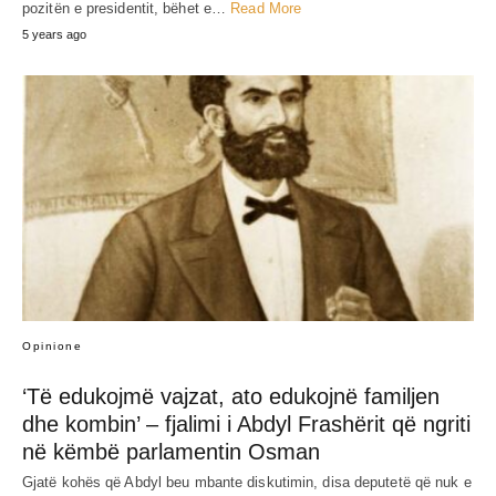
pozitën e presidentit, bëhet e…
Read More
5 years ago
Opinione
‘Të edukojmë vajzat, ato edukojnë familjen
dhe kombin’ – fjalimi i Abdyl Frashërit që ngriti
në këmbë parlamentin Osman
Gjatë kohës që Abdyl beu mbante diskutimin, disa deputetë që nuk e