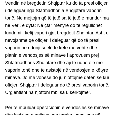
Vëndin në bregdetin Shqiptar ku do ta presi oficjeri
i deleguar nga Statmadhorija Shqiptare vaporin
tonë. Ne mejtojm që të jetë sa të jetë e mundur ma
në Veri, e dyta: Në çfar mënyre do të regullohet
lundrimi i këtij vapori gjat bregdetit Shqiptar. Asht e
nevojshme që oficjeri i deleguar që do të presi
vaporin në ndonji sqelë të ketë me vehte dhe
planin e vendosjes së minave i aprovuem prej
Shtatmadhoris Shqiptare dhe aji të udhëtojë me
vaporin tonë dhe të asistojë në vendosjen e këtyre
minave. Jo me vonesë do ju njoftojmë datën se kur
oficjeri Shqiptar i deleguar do të presi vaporin tonë.
Urgjentisht na njoftoni mbi sa u kërkojmë”.
Për të mbuluar operacionin e vendosjes së minave