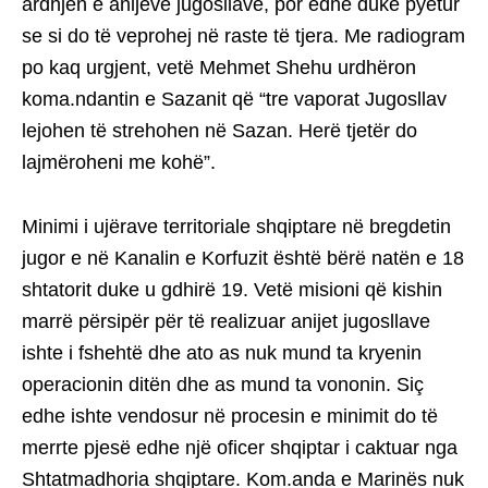
ardhjen e anijeve jugosllave, por edhe duke pyetur
se si do të veprohej në raste të tjera. Me radiogram
po kaq urgjent, vetë Mehmet Shehu urdhëron
koma.ndantin e Sazanit që “tre vaporat Jugosllav
lejohen të strehohen në Sazan. Herë tjetër do
lajmëroheni me kohë”.
Minimi i ujërave territoriale shqiptare në bregdetin
jugor e në Kanalin e Korfuzit është bërë natën e 18
shtatorit duke u gdhirë 19. Vetë misioni që kishin
marrë përsipër për të realizuar anijet jugosllave
ishte i fshehtë dhe ato as nuk mund ta kryenin
operacionin ditën dhe as mund ta vononin. Siç
edhe ishte vendosur në procesin e minimit do të
merrte pjesë edhe një oficer shqiptar i caktuar nga
Shtatmadhoria shqiptare. Kom.anda e Marinës nuk