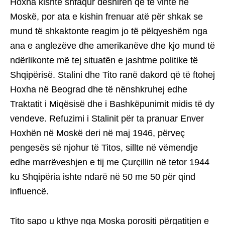
Hoxha kishte shfaqur dëshirën që të vinte në
Moskë, por ata e kishin frenuar atë për shkak se
mund të shkaktonte reagim jo të pëlqyeshëm nga
ana e anglezëve dhe amerikanëve dhe kjo mund të
ndërlikonte më tej situatën e jashtme politike të
Shqipërisë. Stalini dhe Tito ranë dakord që të ftohej
Hoxha në Beograd dhe të nënshkruhej edhe
Traktatit i Miqësisë dhe i Bashkëpunimit midis të dy
vendeve. Refuzimi i Stalinit për ta pranuar Enver
Hoxhën në Moskë deri në maj 1946, përveç
pengesës së njohur të Titos, sillte në vëmendje
edhe marrëveshjen e tij me Çurçillin në tetor 1944
ku Shqipëria ishte ndarë në 50 me 50 për qind
influencë.
Tito sapo u kthye nga Moska porositi përgatitjen e