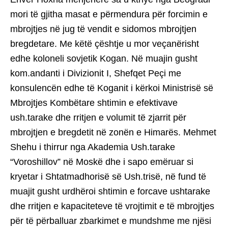
mori të gjitha masat e përmendura për forcimin e
mbrojtjes në jug të vendit e sidomos mbrojtjen
bregdetare. Me këtë çështje u mor veçanërisht
edhe koloneli sovjetik Kogan. Në muajin gusht
kom.andanti i Divizionit I, Shefqet Peçi me
konsulencën edhe të Koganit i kërkoi Ministrisë së
Mbrojtjes Kombëtare shtimin e efektivave
ush.tarake dhe rritjen e volumit të zjarrit për
mbrojtjen e bregdetit në zonën e Himarës. Mehmet
Shehu i thirrur nga Akademia Ush.tarake
“Voroshillov” në Moskë dhe i sapo emëruar si
kryetar i Shtatmadhorisë së Ush.trisë, në fund të
muajit gusht urdhëroi shtimin e forcave ushtarake
dhe rritjen e kapaciteteve të vrojtimit e të mbrojtjes
për të përballuar zbarkimet e mundshme me njësi