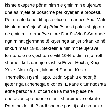
kishte ekspertë për minimin e çminimin e ujërave
dhe as mjete të posaçme për kryerjen e procesit.
Por në atë kohë dihej se oficeri i marinës Abdi Mati
kishte marrë pjesë si përfaqësues i palës shqiptare
në çminimin e rrugëve ujore Durrës-Vlorë-Sarandë
nga minat gjermane të kryer nga anijet britanike në
shkurt-mars 1945. Sekretin e minimit të ujërave
territoriale në vjeshtën e vitit 1946 e dinin një rreth
shumë i kufizuar njerëzish si Enver Hoxha, Koçi
Xoxe, Nako Spiru, Mehmet Shehu, Kristo
Themelko, Hysni Kapo, Bedri Spahiu e ndonjë
tjetër nga udhëheqja e kohës. E kanë ditur ndoshta
edhe persona si oficeri që ka marrë pjesë në
operacion apo ndonjë njeri i shërbimeve sekrete.
Para incidentit të ardhshëm e pas tij askush nuk e