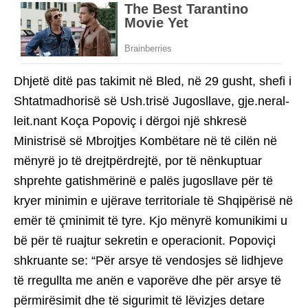
Dhjetë ditë pas takimit në Bled, në 29 gusht, shefi i
Shtatmadhorisë së Ush.trisë Jugosllave, gje.neral-
leit.nant Koça Popoviç i dërgoi një shkresë
Ministrisë së Mbrojtjes Kombëtare në të cilën në
mënyrë jo të drejtpërdrejtë, por të nënkuptuar
shprehte gatishmërinë e palës jugosllave për të
kryer minimin e ujërave territoriale të Shqipërisë në
emër të çminimit të tyre. Kjo mënyrë komunikimi u
bë për të ruajtur sekretin e operacionit. Popoviçi
shkruante se: “Për arsye të vendosjes së lidhjeve
të rregullta me anën e vaporëve dhe për arsye të
përmirësimit dhe të sigurimit të lëvizjes detare