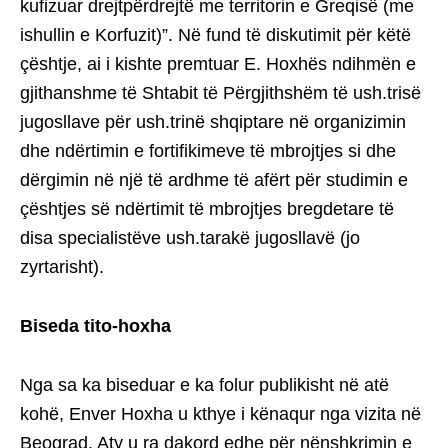
kufizuar drejtpërdrejtë me territorin e Greqisë (me
ishullin e Korfuzit)”. Në fund të diskutimit për këtë
çështje, ai i kishte premtuar E. Hoxhës ndihmën e
gjithanshme të Shtabit të Përgjithshëm të ush.trisë
jugosllave për ush.trinë shqiptare në organizimin
dhe ndërtimin e fortifikimeve të mbrojtjes si dhe
dërgimin në një të ardhme të afërt për studimin e
çështjes së ndërtimit të mbrojtjes bregdetare të
disa specialistëve ush.tarakë jugosllavë (jo
zyrtarisht).
Biseda tito-hoxha
Nga sa ka biseduar e ka folur publikisht në atë
kohë, Enver Hoxha u kthye i kënaqur nga vizita në
Beograd. Aty u ra dakord edhe për nënshkrimin e