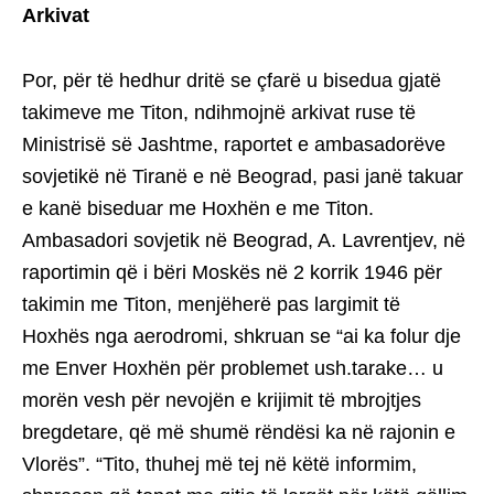
Arkivat
Por, për të hedhur dritë se çfarë u bisedua gjatë
takimeve me Titon, ndihmojnë arkivat ruse të
Ministrisë së Jashtme, raportet e ambasadorëve
sovjetikë në Tiranë e në Beograd, pasi janë takuar
e kanë biseduar me Hoxhën e me Titon.
Ambasadori sovjetik në Beograd, A. Lavrentjev, në
raportimin që i bëri Moskës në 2 korrik 1946 për
takimin me Titon, menjëherë pas largimit të
Hoxhës nga aerodromi, shkruan se “ai ka folur dje
me Enver Hoxhën për problemet ush.tarake… u
morën vesh për nevojën e krijimit të mbrojtjes
bregdetare, që më shumë rëndësi ka në rajonin e
Vlorës”. “Tito, thuhej më tej në këtë informim,