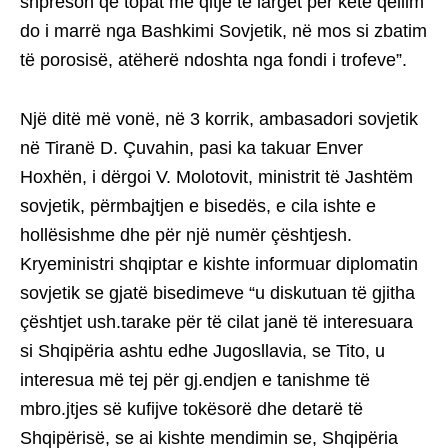
shpreson që topat me qitje të largët për këtë qëllim
do i marrë nga Bashkimi Sovjetik, në mos si zbatim
të porosisë, atëherë ndoshta nga fondi i trofeve”.
Një ditë më vonë, në 3 korrik, ambasadori sovjetik
në Tiranë D. Çuvahin, pasi ka takuar Enver
Hoxhën, i dërgoi V. Molotovit, ministrit të Jashtëm
sovjetik, përmbajtjen e bisedës, e cila ishte e
hollësishme dhe për një numër çështjesh.
Kryeministri shqiptar e kishte informuar diplomatin
sovjetik se gjatë bisedimeve “u diskutuan të gjitha
çështjet ush.tarake për të cilat janë të interesuara
si Shqipëria ashtu edhe Jugosllavia, se Tito, u
interesua më tej për gj.endjen e tanishme të
mbro.jtjes së kufijve tokësorë dhe detarë të
Shqipërisë, se ai kishte mendimin se, Shqipëria