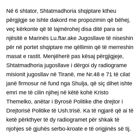
Në 6 shtator, Shtatmadhoria shqiptare ktheu
përgjigje se ishte dakord me propozimin që bëhej,
veç kërkonte që të lajmërohej disa ditë para se
njësitë e Marinës Lu.ftar.ake Jugosllave të niseshin
për në portet shqiptare me qëllimin që të merreshin
masat e rastit. Menjëherë pas kësaj përgjigjeje,
Shtatmadhoria jugosllave i dërgoi dy radiograme
misionit jugosllav në Tiranë, me Nr.48 e 71 të cilat
janë firmosur në fund nga Shulja, që siç dihet ishte
emri me të cilin njihej në këtë kohë Kristo
Themelko, anëtar i Byrosë Politike dhe drejtor i
Drejtorisë Politike të Ush.trisë. Ka të ngjarë që ai të
ketë përkthyer të dy radiogramet për shkak të
njohjes së gjuhës serbo-kroate e të origjinës së tij.