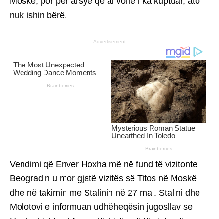
Moskë, por për arsye që ai vonë i ka kuptuar, ato
nuk ishin bërë.
Advertisement
Vendimi që Enver Hoxha më në fund të vizitonte
Beogradin u mor gjatë vizitës së Titos në Moskë
dhe në takimin me Stalinin në 27 maj. Stalini dhe
Molotovi e informuan udhëheqësin jugosllav se