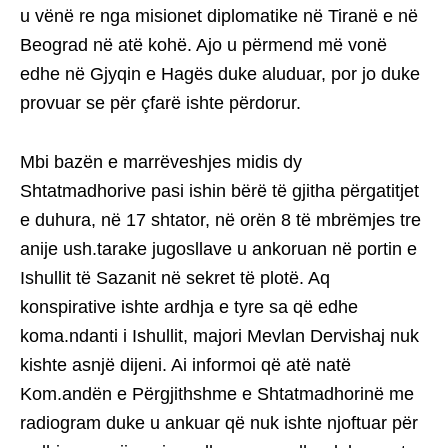
u vënë re nga misionet diplomatike në Tiranë e në
Beograd në atë kohë. Ajo u përmend më vonë
edhe në Gjyqin e Hagës duke aluduar, por jo duke
provuar se për çfarë ishte përdorur.
Mbi bazën e marrëveshjes midis dy
Shtatmadhorive pasi ishin bërë të gjitha përgatitjet
e duhura, në 17 shtator, në orën 8 të mbrëmjes tre
anije ush.tarake jugosllave u ankoruan në portin e
Ishullit të Sazanit në sekret të plotë. Aq
konspirative ishte ardhja e tyre sa që edhe
koma.ndanti i Ishullit, majori Mevlan Dervishaj nuk
kishte asnjë dijeni. Ai informoi që atë natë
Kom.andën e Përgjithshme e Shtatmadhorinë me
radiogram duke u ankuar që nuk ishte njoftuar për