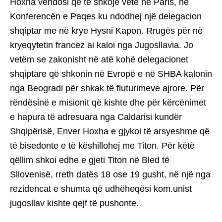
Hoxha vendosi që të shkojë vetë në Paris, në
Konferencën e Paqes ku ndodhej një delegacion
shqiptar me në krye Hysni Kapon. Rrugës për në
kryeqytetin francez ai kaloi nga Jugosllavia. Jo
vetëm se zakonisht në atë kohë delegacionet
shqiptare që shkonin në Evropë e në SHBA kalonin
nga Beogradi për shkak të fluturimeve ajrore. Për
rëndësinë e misionit që kishte dhe për kërcënimet
e hapura të adresuara nga Caldarisi kundër
Shqipërisë, Enver Hoxha e gjykoi të arsyeshme që
të bisedonte e të këshillohej me Titon. Për këtë
qëllim shkoi edhe e gjeti Titon në Bled të
Sllovenisë, rreth datës 18 ose 19 gusht, në një nga
rezidencat e shumta që udhëheqësi kom.unist
jugosllav kishte qejf të pushonte.