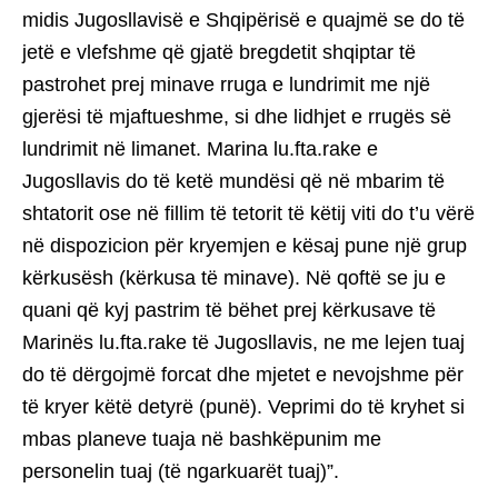
midis Jugosllavisë e Shqipërisë e quajmë se do të
jetë e vlefshme që gjatë bregdetit shqiptar të
pastrohet prej minave rruga e lundrimit me një
gjerësi të mjaftueshme, si dhe lidhjet e rrugës së
lundrimit në limanet. Marina lu.fta.rake e
Jugosllavis do të ketë mundësi që në mbarim të
shtatorit ose në fillim të tetorit të këtij viti do t’u vërë
në dispozicion për kryemjen e kësaj pune një grup
kërkusësh (kërkusa të minave). Në qoftë se ju e
quani që kyj pastrim të bëhet prej kërkusave të
Marinës lu.fta.rake të Jugosllavis, ne me lejen tuaj
do të dërgojmë forcat dhe mjetet e nevojshme për
të kryer këtë detyrë (punë). Veprimi do të kryhet si
mbas planeve tuaja në bashkëpunim me
personelin tuaj (të ngarkuarët tuaj)”.