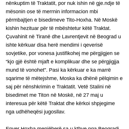
nënkuptim të Traktatit, por nuk ishin në gje.ndje të
mësonin ose të merrnin informacion mbi
përmbajtjen e bisedimeve Tito-Hoxha. Në Moskë
kishin hezituar për të mbështetur këtë Traktat.
Çuvahinit në Tiranë dhe Lavrentjevit në Beograd u
ishte kërkuar disa herë mendimi i qeverisë
sovjetike, por vonesa justifikohej me përgjigjen se
“kjo gjë është mjaft e komplikuar dhe se përgjigjja
mund të vonohet”. Pasi ka kërkuar e ka marrë
sqarime të mëtejshme, Moska ka dhënë pëlqimin e
saj për nënshkrimin e Traktatit. Vetë Stalini në
bisedimet me Titon në Moskë, në 27 maj u
interesua për këtë Traktat dhe kërkoi shpjegime
nga udhëheqësi jugosllav.
Enver Hoxha menjëherë sa u kthye nga Beogradi