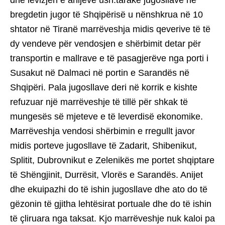
dhe lëvizjen e anijeve ush.tarake jugosllave në
bregdetin jugor të Shqipërisë u nënshkrua në 10
shtator në Tiranë marrëveshja midis qeverive të të
dy vendeve për vendosjen e shërbimit detar për
transportin e mallrave e të pasagjerëve nga porti i
Susakut në Dalmaci në portin e Sarandës në
Shqipëri. Pala jugosllave deri në korrik e kishte
refuzuar një marrëveshje të tillë për shkak të
mungesës së mjeteve e të leverdisë ekonomike.
Marrëveshja vendosi shërbimin e rregullt javor
midis porteve jugosllave të Zadarit, Shibenikut,
Splitit, Dubrovnikut e Zelenikës me portet shqiptare
të Shëngjinit, Durrësit, Vlorës e Sarandës. Anijet
dhe ekuipazhi do të ishin jugosllave dhe ato do të
gëzonin të gjitha lehtësirat portuale dhe do të ishin
të çliruara nga taksat. Kjo marrëveshje nuk kaloi pa