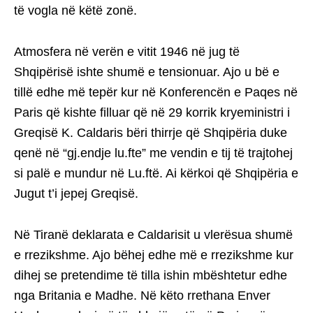
të vogla në këtë zonë.
Atmosfera në verën e vitit 1946 në jug të
Shqipërisë ishte shumë e tensionuar. Ajo u bë e
tillë edhe më tepër kur në Konferencën e Paqes në
Paris që kishte filluar që në 29 korrik kryeministri i
Greqisë K. Caldaris bëri thirrje që Shqipëria duke
qenë në “gj.endje lu.fte” me vendin e tij të trajtohej
si palë e mundur në Lu.ftë. Ai kërkoi që Shqipëria e
Jugut t’i jepej Greqisë.
Në Tiranë deklarata e Caldarisit u vlerësua shumë
e rrezikshme. Ajo bëhej edhe më e rrezikshme kur
dihej se pretendime të tilla ishin mbështetur edhe
nga Britania e Madhe. Në këto rrethana Enver