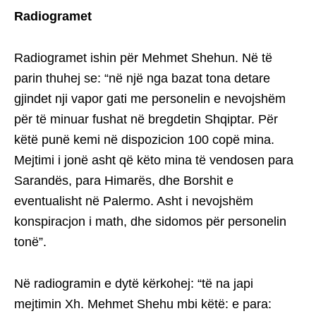
Radiogramet
Radiogramet ishin për Mehmet Shehun. Në të
parin thuhej se: “në një nga bazat tona detare
gjindet nji vapor gati me personelin e nevojshëm
për të minuar fushat në bregdetin Shqiptar. Për
këtë punë kemi në dispozicion 100 copë mina.
Mejtimi i jonë asht që këto mina të vendosen para
Sarandës, para Himarës, dhe Borshit e
eventualisht në Palermo. Asht i nevojshëm
konspiracjon i math, dhe sidomos për personelin
tonë”.
Në radiogramin e dytë kërkohej: “të na japi
mejtimin Xh. Mehmet Shehu mbi këtë: e para: