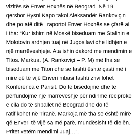
vizitës së Enver Hoxhës në Beograd. Në 19
qershor Hysni Kapo takoi Aleksandër Rankoviçin
dhe po atë ditë i raportoi Enver Hoxhës se çfarë ai
i tha: “Kur ishim në Moskë biseduam me Stalinin e
Molotovin ardhjen tuaj në Jugosllavi dhe lidhjen e
një marrëveshjeje. Ata ishin dakord me mendimin e
Titos. Markua, (A. Rankoviçi – P. M) më tha se
biseduam me Titon dhe se tashti është çasti më i
mirë që të vijë Enveri mbasi tashti zhvillohet
Konferenca e Parisit. Do të bisedojmë dhe të
përfundojmë një marrëveshje për ndihmë reciproke
e cila do të shpallet në Beograd dhe do të
ratifikohet në Tiranë. Markoja më tha se është mirë
që Enveri të vijë sa më parë, mundësisht të dielën.
Pritet vetëm mendimi Juaj…”.