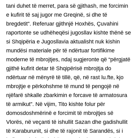
tani duhet të merret, para së gjithash, me forcimin
e kufirit të saj jugor me Greqinë, si dhe të
bregdetit”. Referuar gjithnjë Hoxhës, Çuvahini
raportonte se udhëheqësi jugosllav kishte thënë se
si Shqipëria e Jugosllavia aktualisht nuk kishin
mundësi materiale për të ndërtuar fortifikime
moderne të mbrojtjes, ndaj sugjeronte që “përgjatë
gjithë kufirit detar të Shqipërisë mbrojtja do
ndërtuar në mënyrë të tillë, që, në rast lu.fte, kjo
mbrojtje e përkohshme të mund të pengojë në
njëfarë shkalle zbarkimin e forcave të armatosura
të armikut”. Në vijim, Tito kishte folur për
domosdoshmërinë e forcimit të mbrojtjes së
Vlorës, në veçanti të ishullit Sazan dhe gadishullit
të Karaburunit, si dhe të rajonit të Sarandës, si i