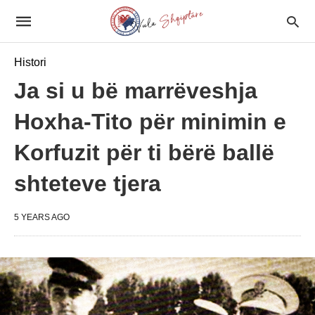
Histori
Ja si u bë marrëveshja
Hoxha-Tito për minimin e
Korfuzit për ti bërë ballë
shteteve tjera
5 YEARS AGO