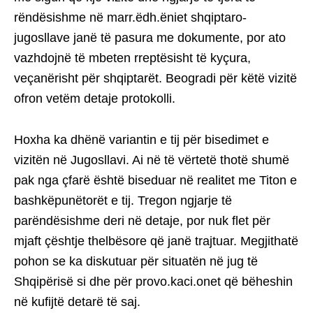
rëndësishme në marr.ëdh.ëniet shqiptaro-
jugosllave janë të pasura me dokumente, por ato
vazhdojnë të mbeten rreptësisht të kyçura,
veçanërisht për shqiptarët. Beogradi për këtë vizitë
ofron vetëm detaje protokolli.
Hoxha ka dhënë variantin e tij për bisedimet e
vizitën në Jugosllavi. Ai në të vërtetë thotë shumë
pak nga çfarë është biseduar në realitet me Titon e
bashkëpunëtorët e tij. Tregon ngjarje të
parëndësishme deri në detaje, por nuk flet për
mjaft çështje thelbësore që janë trajtuar. Megjithatë
pohon se ka diskutuar për situatën në jug të
Shqipërisë si dhe për provo.kaci.onet që bëheshin
në kufijtë detarë të saj.