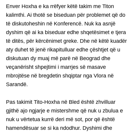
Enver Hoxha e ka rrëfyer këtë takim me Titon
kalimthi. Ai thotë se biseduan për problemet që do
të diskutoheshin në Konferencë. Nuk ka asnjë
dyshim që ai ka biseduar edhe shqetësimet e tjera
të ditës, për kërcënimet greke. Dhe në këtë kuadër
aty duhet të jenë rikapitulluar edhe çështjet që u
diskutuan dy muaj më parë në Beograd dhe
veçanërisht shpejtimi i marrjes së masave
mbrojtëse në bregdetin shqiptar nga Vlora në
Sarandë.
Pas takimit Tito-Hoxha në Bled është zhvilluar
gjithë ajo ngjarje e mistershme që nuk u zbulua e
nuk u vërtetua kurrë deri më sot, por që është
hamendësuar se si ka ndodhur. Dyshimi dhe