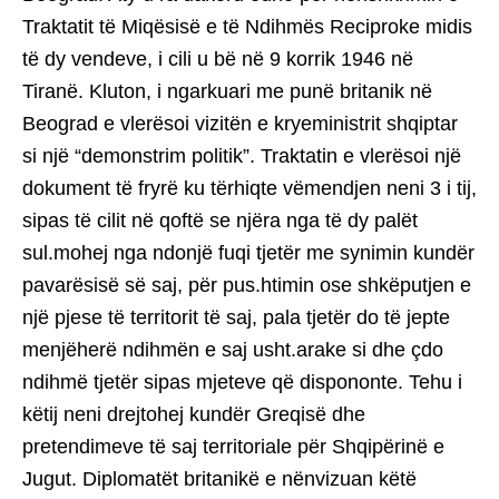
Traktatit të Miqësisë e të Ndihmës Reciproke midis
të dy vendeve, i cili u bë në 9 korrik 1946 në
Tiranë. Kluton, i ngarkuari me punë britanik në
Beograd e vlerësoi vizitën e kryeministrit shqiptar
si një “demonstrim politik”. Traktatin e vlerësoi një
dokument të fryrë ku tërhiqte vëmendjen neni 3 i tij,
sipas të cilit në qoftë se njëra nga të dy palët
sul.mohej nga ndonjë fuqi tjetër me synimin kundër
pavarësisë së saj, për pus.htimin ose shkëputjen e
një pjese të territorit të saj, pala tjetër do të jepte
menjëherë ndihmën e saj usht.arake si dhe çdo
ndihmë tjetër sipas mjeteve që dispononte. Tehu i
këtij neni drejtohej kundër Greqisë dhe
pretendimeve të saj territoriale për Shqipërinë e
Jugut. Diplomatët britanikë e nënvizuan këtë