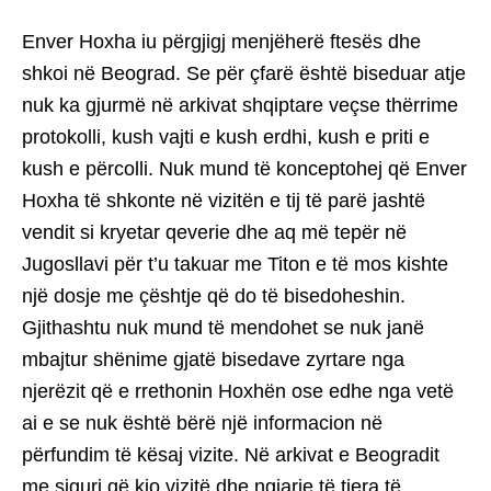
Enver Hoxha iu përgjigj menjëherë ftesës dhe
shkoi në Beograd. Se për çfarë është biseduar atje
nuk ka gjurmë në arkivat shqiptare veçse thërrime
protokolli, kush vajti e kush erdhi, kush e priti e
kush e përcolli. Nuk mund të konceptohej që Enver
Hoxha të shkonte në vizitën e tij të parë jashtë
vendit si kryetar qeverie dhe aq më tepër në
Jugosllavi për t’u takuar me Titon e të mos kishte
një dosje me çështje që do të bisedoheshin.
Gjithashtu nuk mund të mendohet se nuk janë
mbajtur shënime gjatë bisedave zyrtare nga
njerëzit që e rrethonin Hoxhën ose edhe nga vetë
ai e se nuk është bërë një informacion në
përfundim të kësaj vizite. Në arkivat e Beogradit
me siguri që kjo vizitë dhe ngjarje të tjera të