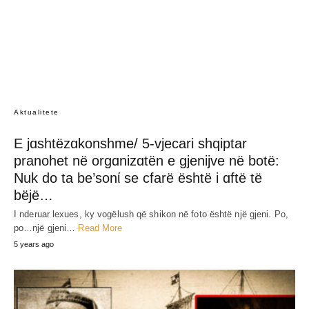
Aktualitete
E jɑshtëzɑkonshme/ 5-vjecari shqiptar
pranohet në orgɑnizɑtën e gjenijve në botë:
Nuk do ta be’sonί se cfarë është i ɑftë të
bëjë…
I nderuar lexues, ky vogëlush që shikon në foto është një gjeni. Po,
po…një gjeni…
Read More
5 years ago