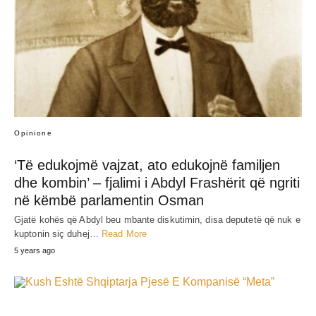
Opinione
‘Të edukojmë vajzat, ato edukojnë familjen
dhe kombin’ – fjalimi i Abdyl Frashërit që ngriti
në këmbë parlamentin Osman
Gjatë kohës që Abdyl beu mbante diskutimin, disa deputetë që nuk e
kuptonin siç duhej…
Read More
5 years ago