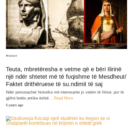
Histori
Teuta, mbretëresha e vetme që e bëri Ilirinë
një ndër shtetet më të fʋqishme të Mesdheut/
Faktet drithëruese të su.ndimit të saj
Ndër personazhet historike më interesante jo vetëm të Ilirisë, por të
gjithë botës antike është…
Read More
5 years ago