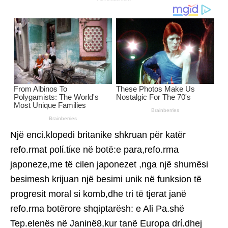
Një enci.klopedi britanike shkruan për katër
refo.rmat ρolί.tίκe në botë:e para,refo.rma
japoneze,me të cilen japonezet ,nga një shumësi
besimesh krijuan një besimi unik në funksion të
progresit moral si komb,dhe tri të tjerat janë
refo.rma botërore shqiptarësh: e Ali Pa.shë
Tep.elenës në Janinë8,kur tanë Europa drί.dhej