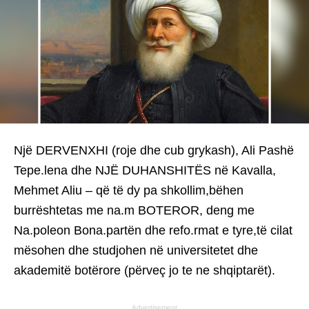
Një DERVENXHI (roje dhe cub grykash), Ali Pashë
Tepe.lena dhe NJË DUHANSHITËS në Kavalla,
Mehmet Aliu – që të dy pa shkollim,bëhen
burrështetas me na.m BOTEROR, deng me
Na.poleon Bona.partën dhe refo.rmat e tyre,të cilat
mësohen dhe studjohen në universitetet dhe
akademitë botërore (përveç jo te ne shqiptarët).
Advertisement