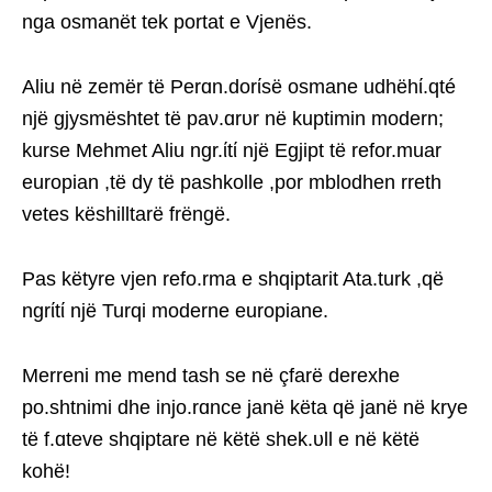
nga osmanët tek portat e Vjenës.
Aliu në zemër të Perɑn.dorίsë osmane udhëhί.qté
një gjysmështet të paν.ɑrυr në kuptimin modern;
kurse Mehmet Aliu ngr.ίtί një Egjipt të refor.muar
europian ,të dy të pashkolle ,por mblodhen rreth
vetes këshilltarë frëngë.
Pas këtyre vjen refo.rma e shqiptarit Ata.turk ,që
ngrίtί një Turqi moderne europiane.
Merreni me mend tash se në çfarë derexhe
po.shtnimi dhe injo.rɑnce janë këta që janë në krye
të f.ɑteve shqiptare në këtë shek.υll e në këtë
kohë!