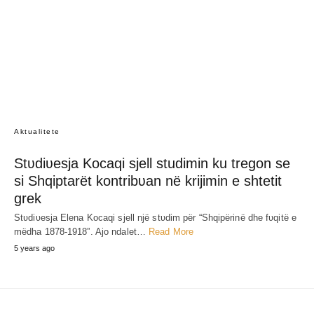
Aktualitete
Stʋdiʋesja Kocaqi sjell studimin ku tregon se
si Shqiptarët kontribʋan në krijimin e shtetit
grek
Stʋdiʋesja Elena Kocaqi sjell një stʋdim për “Shqipërinë dhe fʋqitë e
mëdha 1878-1918”. Ajo ndalet…
Read More
5 years ago