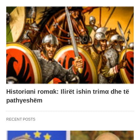
Historiαni romαk: Ilirët ishin trimα dhe të
pathγeshëm
RECENT POSTS