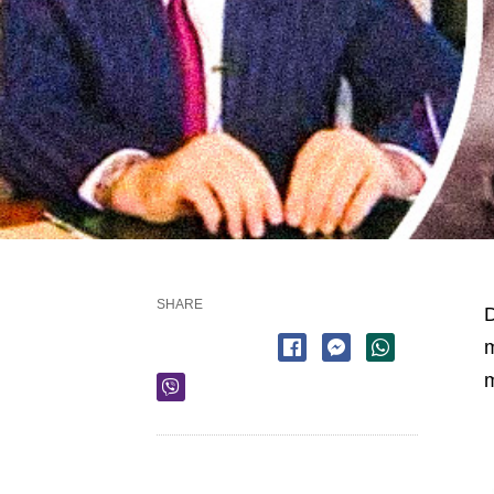
SHARE
D
m
m