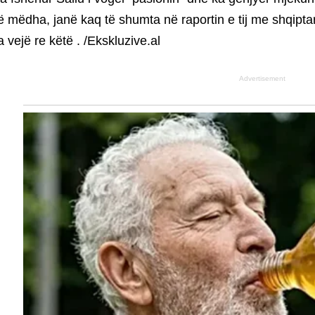
ë mëdha, janë kaq të shumta në raportin e tij me shqipt
a vejë re këtë . /Ekskluzive.al
Advertisement