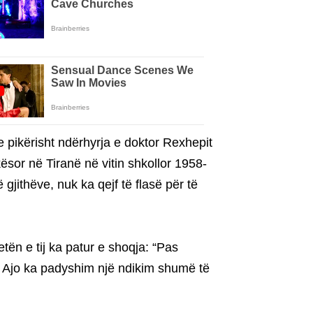
 pikërisht ndërhyrja e doktor Rexhepit
ësor në Tiranë në vitin shkollor 1958-
 gjithëve, nuk ka qejf të flasë për të
ën e tij ka patur e shoqja: “Pas
. Ajo ka padyshim një ndikim shumë të