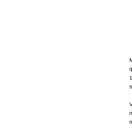
M
q
1
s
V
n
m