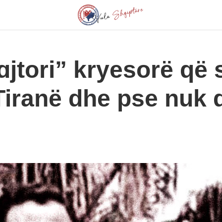
jtori” kryesorë që s
iranë dhe pse nuk d