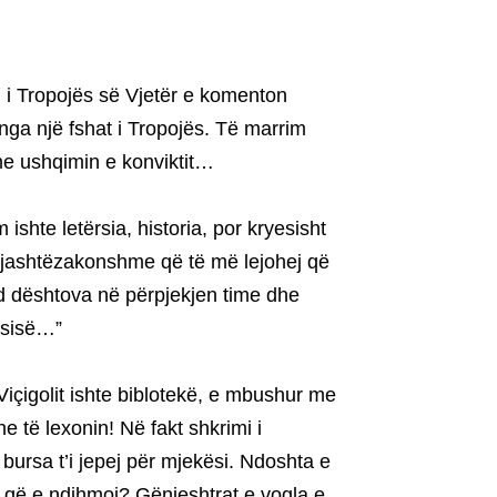
i i Tropojës së Vjetër e komenton
nga një fshat i Tropojës. Të marrim
me ushqimin e konviktit…
 ishte letërsia, historia, por kryesisht
 të jashtëzakonshme që të më lejohej që
nd dështova në përpjekjen time dhe
kësisë…”
Viçigolit ishte biblotekë, e mbushur me
dhe të lexonin! Në fakt shkrimi i
bursa t’i jepej për mjekësi. Ndoshta e
n që e ndihmoi? Gënjeshtrat e vogla e