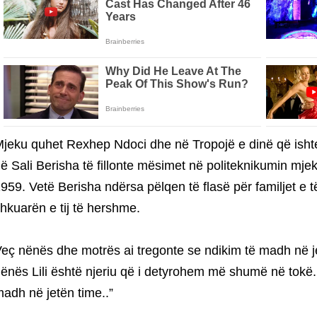
jeku quhet Rexhep Ndoci dhe në Tropojë e dinë që ishte
ë Sali Berisha të fillonte mësimet në politeknikumin mjek
959. Vetë Berisha ndërsa pëlqen të flasë për familjet e të
hkuarën e tij të hershme.
eç nënës dhe motrës ai tregonte se ndikim të madh në jet
ënës Lili është njeriu që i detyrohem më shumë në tokë
adh në jetën time..”