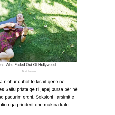
ta njohur duhet të kishit qenë në
 Saliu priste që t’i jepej bursa për në
aq padurim erdhi. Seksioni i arsimit e
aliu nga prindërit dhe makina kaloi