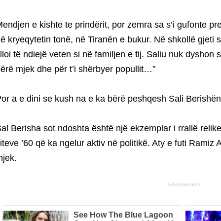
endjen e kishte te prindërit, por zemra sa s’i gufonte pr
ë kryeqytetin tonë, në Tiranën e bukur. Në shkollë gjeti 
illoi të ndiejë veten si në familjen e tij. Saliu nuk dyshon 
ërë mjek dhe për t’i shërbyer popullit…”
or a e dini se kush na e ka bërë peshqesh Sali Berishën 
al Berisha sot ndoshta është një ekzemplar i rrallë relike
iteve ’60 që ka ngelur aktiv në politikë. Aty e futi Ramiz 
jek.
Advertisement