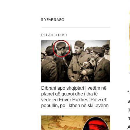
5 YEARS AGO
RELATED POST
Dibrani apo shqiptari i vetëm në
“
planet që gu.xoi dhe i tha të
vërtetën Enver Hoxhës: Po vr.et
s
popullin, po i kthen në skll.evërm
p
n
A