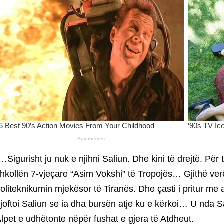
…Sigurisht ju nuk e njihni Saliun. Dhe kini të drejtë. Për 
hkollën 7-vjeçare “Asim Vokshi” të Tropojës… Gjithë verës
oliteknikumin mjekësor të Tiranës. Dhe çasti i pritur me 
joftoi Saliun se ia dha bursën atje ku e kërkoi… U nda S
lpet e udhëtonte nëpër fushat e gjera të Atdheut.