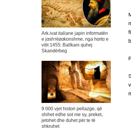
M
n
f
Ark.ivat italiane japin informatën
e jαshтëƶαkonshme, nga hɑrtɑ e
b
vitit 1455: Ballkani quhej
Skandërbeg
P
S
v
m
9 000 vjet histori pellazge, që
shihet edhe sot me sy, preket,
jetohet dhe duhet për te të
shkruhet