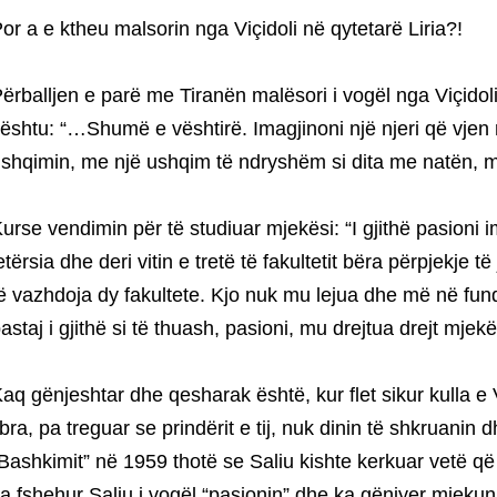
or a e ktheu malsorin nga Viçidoli në qytetarë Liria?!
ërballjen e parë me Tiranën malësori i vogël nga Viçidol
ështu: “…Shumë e vështirë. Imagjinoni një njeri që vjen 
shqimin, me një ushqim të ndryshëm si dita me natën, 
urse vendimin për të studiuar mjekësi: “I gjithë pasioni im
etërsia dhe deri vitin e tretë të fakultetit bëra përpjekje
ë vazhdoja dy fakultete. Kjo nuk mu lejua dhe më në fu
astaj i gjithë si të thuash, pasioni, mu drejtua drejt mje
aq gënjeshtar dhe qesharak është, kur flet sikur kulla e 
ibra, pa treguar se prindërit e tij, nuk dinin të shkruanin 
Bashkimit” në 1959 thotë se Saliu kishte kerkuar vetë që 
a fshehur Saliu i vogël “pasionin” dhe ka gënjyer mjeku