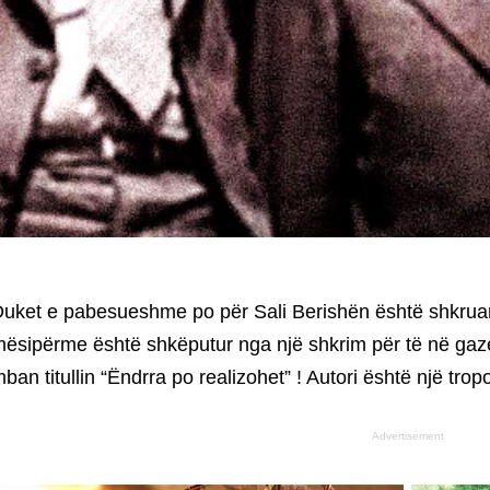
uket e pabesueshme po për Sali Berishën është shkrua
ësipërme është shkëputur nga një shkrim për të në gaze
ban titullin “Ëndrra po realizohet” ! Autori është një tr
Advertisement