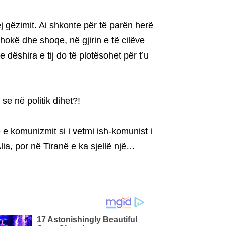
ej gëzimit. Ai shkonte për të parën herë
shokë dhe shoqe, në gjirin e të cilëve
se dëshira e tij do të plotësohet për t’u
se në politik dihet?!
 e komunizmit si i vetmi ish-komunist i
Alia, por në Tiranë e ka sjellë një…