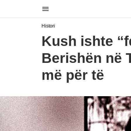
Histori
Kush ishte “fɑ
Berishën në T
më për të