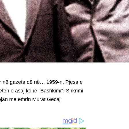
r në gazeta që në… 1959-n. Pjesa e
tën e asaj kohe “Bashkimi”. Shkrimi
opojan me emrin Murat Gecaj