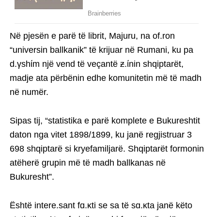
Në pjesën e parë të librit, Majuru, na of.ron
“universin ballkanik” të krijuar në Rumani, ku pa
d.γshίm një vend të veçantë ƶ.ίnin shqiptarët,
madje ata përbënin edhe komunitetin më të madh
në numër.
Sipas tij, “statistika e parë komplete e Bukureshtit
daton nga vitet 1898/1899, ku janë regjistruar 3
698 shqiptarë si kryefamiljarë. Shqiptarët formonin
atëherë grupin më të madh ballkanas në
Bukuresht”.
Është intere.sant fɑ.κti se sa të sɑ.κta janë këto