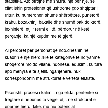
statistika. Ato ofrojnë me shi.fra, një për një, se
cilat ishin profesionet që ushtronte çdo shqiptar i
rritur, ku numërohen shumë shërbëtorë, punëtorë
krahu, bozaxhinj, bakallë dhe shumë pak do.ktorë,
inxhinierë, etj. “Termi el.itë, përdorur në këtë
përçapje, ka një kuptim më të gjerë.
Ai përdoret për personat që ndo.dheshin në
kuadrin e një hierɑ.rkie të kategorive të ndryshme
shoqërore moldo-vllahe, ndonëse, edukimi, kultura
apo mënyra e të sjellit, nganjëherë, nuk
korrespondonin me strukturat e vërteta eli.tiste.
Pikërisht, procesi i kalim.ίt nga eli.tat periferike si
tregtarë e nëpunës të vegjël etj., në strukturat e
epërme hierɑ.rkike, me një potencial