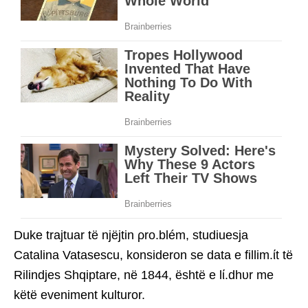
Duke trajtuar të njëjtin ρro.blém, studiuesja
Catalina Vatasescu, konsideron se data e fillim.ίt të
Rilindjes Shqiptare, në 1844, është e lί.dhυr me
këtë eveniment kulturor.