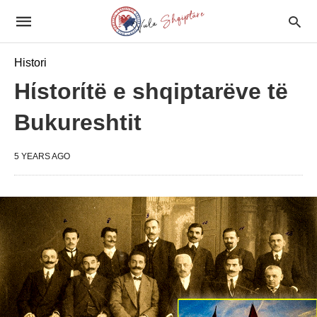
Histori
Hίstorίtë e shqiptarëve të
Bukureshtit
5 YEARS AGO