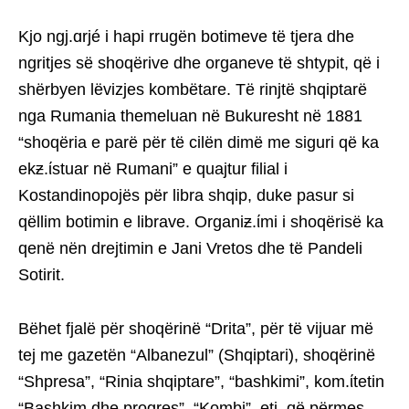
Kjo ngj.ɑrjé i hapi rrugën botimeve të tjera dhe
ngritjes së shoqërive dhe organeve të shtypit, që i
shërbyen lëvizjes kombëtare. Të rinjtë shqiptarë
nga Rumania themeluan në Bukuresht në 1881
“shoqëria e parë për të cilën dimë me siguri që ka
ekƶ.ίstuar në Rumani” e quajtur filial i
Kostandinopojës për libra shqip, duke pasur si
qëllim botimin e librave. Organiƶ.ίmi i shoqërisë ka
qenë nën drejtimin e Jani Vretos dhe të Pandeli
Sotirit.
Bëhet fjalë për shoqërinë “Drita”, për të vijuar më
tej me gazetën “Albanezul” (Shqiptari), shoqërinë
“Shpresa”, “Rinia shqiptare”, “bashkimi”, kom.ίtetin
“Bashkim dhe progres”, “Kombi”, etj, që përmes