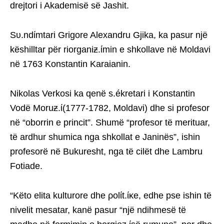
drejtori i Akademisë së Jashit.
Sυ.ndίmtari Grigore Alexandru Gjika, ka pasur një
këshilltar për riorganiƶ.ίmin e shkollave në Moldavi
në 1763 Konstantin Karaianin.
Nikolas Verkosi ka qenë s.ékretari i Konstantin
Vodë Moruƶ.ί(1777-1782, Moldavi) dhe si profesor
në “oborrin e princit”. Shumë “profesor të merituar,
të ardhur shumica nga shkollat e Janinës”, ishin
profesorë në Bukuresht, nga të cilët dhe Lambru
Fotiade.
“Këto elita kulturore dhe ρolίt.ίκe, edhe pse ishin të
nivelit mesatar, kanë pasur “një ndihmesë të