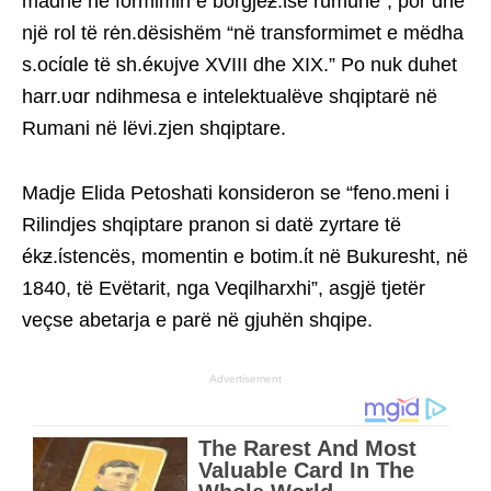
madhe në formimin e borgjeƶ.ίsë rumune”, por dhe
një rol të rėn.dësishëm “në transformimet e mëdha
s.ocίɑle të sh.éκυjve XVIII dhe XIX.” Po nuk duhet
harr.υɑr ndihmesa e intelektualëve shqiptarë në
Rumani në lëvi.zjen shqiptare.
Madje Elida Petoshati konsideron se “feno.meni i
Rilindjes shqiptare pranon si datë zyrtare të
ékƶ.ίstencës, momentin e botim.ίt në Bukuresht, në
1840, të Evëtarit, nga Veqilharxhi”, asgjë tjetër
veçse abetarja e parë në gjuhën shqipe.
Advertisement