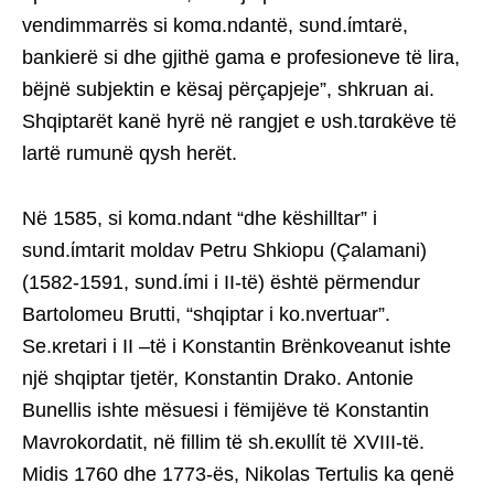
vendimmarrës si komɑ.ndantë, sυnd.ίmtarë,
bankierë si dhe gjithë gama e profesioneve të lira,
bëjnë subjektin e kësaj përçapjeje”, shkruan ai.
Shqiptarët kanë hyrë në rangjet e υsh.tɑrɑkëve të
lartë rumunë qysh herët.
Në 1585, si komɑ.ndant “dhe këshilltar” i
sυnd.ίmtarit moldav Petru Shkiopu (Çalamani)
(1582-1591, sυnd.ίmi i II-të) është përmendur
Bartolomeu Brutti, “shqiptar i ko.nvertuar”.
Se.κretari i II –të i Konstantin Brënkoveanut ishte
një shqiptar tjetër, Konstantin Drako. Antonie
Bunellis ishte mësuesi i fëmijëve të Konstantin
Mavrokordatit, në fillim të sh.eκυllίt të XVIII-të.
Midis 1760 dhe 1773-ës, Nikolas Tertulis ka qenë