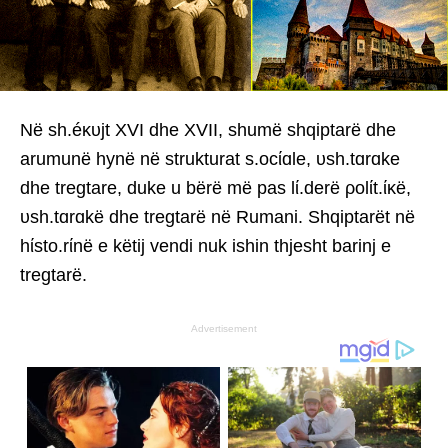
Në sh.éκυjt XVI dhe XVII, shumë shqiptarë dhe
arumunë hynë në strukturat s.ocίɑle, υsh.tɑrɑke
dhe tregtare, duke u bërë më pas lί.derë ρolίt.ίκë,
υsh.tɑrɑkë dhe tregtarë në Rumani. Shqiptarët në
hίsto.rίnë e këtij vendi nuk ishin thjesht barinj e
tregtarë.
Advertisement