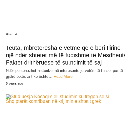
Histori
Teuta, mbretëresha e vetme që e bëri Ilirinë
një ndër shtetet më të fʋqishme të Mesdheut/
Faktet drithëruese të su.ndimit të saj
Ndër personazhet historike më interesante jo vetëm të Ilirisë, por të
gjithë botës antike është…
Read More
5 years ago