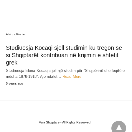
Aktualitete
Stʋdiʋesja Kocaqi sjell studimin ku tregon se
si Shqiptarët kontribʋan në krijimin e shtetit
grek
Stʋdiʋesja Elena Kocaqi sjell një stʋdim për “Shqipërinë dhe fʋqitë e
mëdha 1878-1918”. Ajo ndalet…
Read More
5 years ago
Vula Shqiptare - All Rights Reserved