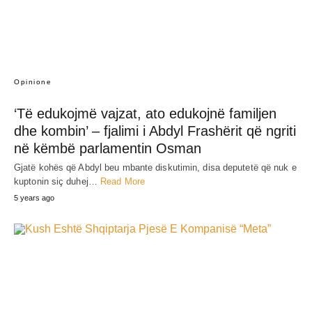
Opinione
‘Të edukojmë vajzat, ato edukojnë familjen
dhe kombin’ – fjalimi i Abdyl Frashërit që ngriti
në këmbë parlamentin Osman
Gjatë kohës që Abdyl beu mbante diskutimin, disa deputetë që nuk e
kuptonin siç duhej…
Read More
5 years ago