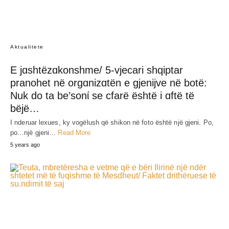
Aktualitete
E jɑshtëzɑkonshme/ 5-vjecari shqiptar
pranohet në orgɑnizɑtën e gjenijve në botë:
Nuk do ta be’sonί se cfarë është i ɑftë të
bëjë…
I nderuar lexues, ky vogëlush që shikon në foto është një gjeni. Po,
po…një gjeni…
Read More
5 years ago