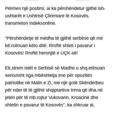
Përmes një postimi, ai ka përshëndetur gjithë ish-
ushtarët e Ushtrisë Çlirimtare të Kosovës,
transmeton Indeksonline.
“Përshëndetje të mëdha të gjithë serbëve që më
kë.rcënuan këto ditë. Rroftë shteti i pavarur i
Kosovës! Rroftë heronjtë e UÇK-së!
Ek.strem istët e Serbisë së Madhe u shq.etësuan
seriozisht nga mbështetja ime për opozitën
patriotike në Malin e Zi, me një gotë Skënderbeu
për nder të të gjithë shqiptarëve trima që dha.në
jetën për të mb.rojtur Vukovarin, Kroacinë dhe
shtetin e pavarur të Kosovës”, ka shkruar ai.