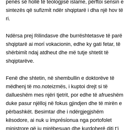
penës së hollë të teologjisë islame, përftoi sensin e
sintezës që sufizmίt ndër shqiptarë i dha një hov të
ri.
Ndërsa prej Rilindasve dhe burrështetasve të parë
shqiptarë ai morί vokacionin, edhe ky gati fetar, të
shërbimίt ndaj atdheut dhe më tutje shtetit të
shqiptarëve.
Fenë dhe shtetin, në shembullin e doktorëve të
mëdhenj të mo.noteizmës, i kuptoi drejt si të
dallueshëm mes njëri tjetrit, por edhe të afrueshëm
duke pasur njëlloj në fokus gjindjen dhe të mirën e
përbashkët. Besimtar dhe i ndërgjegjshëm
kësodore, ai nuk u ίmρrésίonua nga portofolet
ministrore që ju mirëbesuan dhe kurdoherë diti t’i