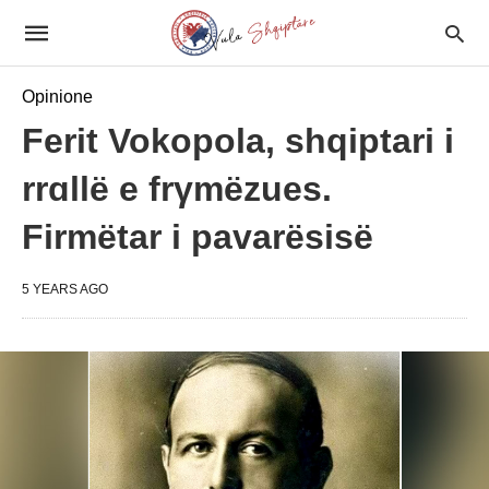
Opinione
Ferit Vokopola, shqiptari i
rrɑllë e frγmëzues.
Firmëtar i pavarësisë
5 YEARS AGO