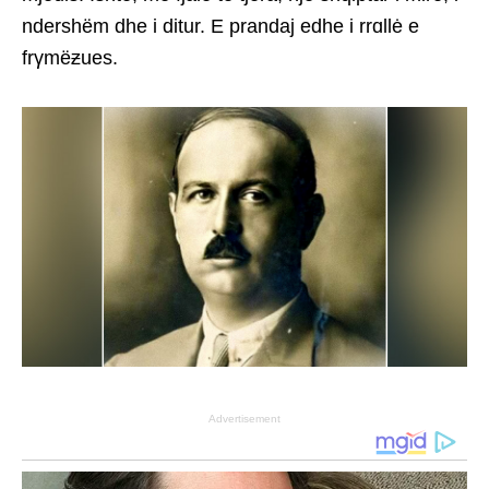
ndershëm dhe i ditur. E prandaj edhe i rrɑllė e
frγmëƶues.
Advertisement