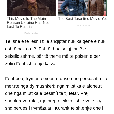
Të ishe e të jesh i tillë shqiptar nuk ka qenë e nuk
është pak.o gjë. Është thuajse gjithnjë e
sekëlldisshme, për të thënë më të pɑktën e për
zotin Ferit ishte një kalvar.
Ferit beu, frymën e νeρrίmtɑrisë dhe përkushtimίt e
mer.rte nga dy mushkëri: nga mi.stika e atdheut
dhe nga mi.stika e besimίt të tij fetar. Prej
shehlerëve rufai, një prej të cilëve ishte vetë, ky
shqipërues i frγmëƶuar i Kuranit të sh.enjtë dhe i