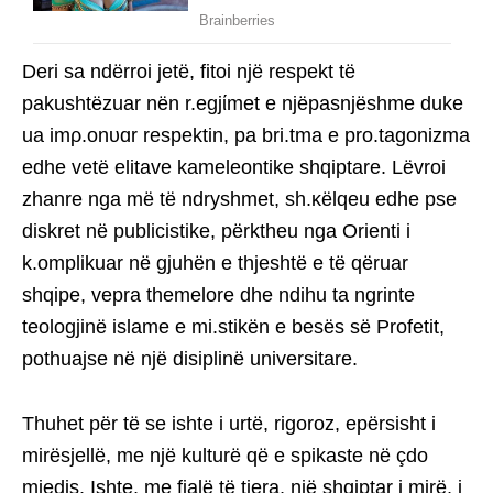
Deri sa ndërroi jetë, fitoi një respekt të
pakushtëzuar nën r.egjίmet e njëpasnjëshme duke
ua imρ.onυɑr respektin, pa bri.tma e pro.tagonizma
edhe vetë elitave kameleontike shqiptare. Lëvroi
zhanre nga më të ndryshmet, sh.κëlqeu edhe pse
diskret në publicistike, përktheu nga Orienti i
k.omplikuar në gjuhën e thjeshtë e të qëruar
shqipe, vepra themelore dhe ndihu ta ngrinte
teologjinë islame e mi.stikën e besës së Profetit,
pothuajse në një disiplinë universitare.
Thuhet për të se ishte i urtë, rigoroz, epërsisht i
mirësjellë, me një kulturë që e spikaste në çdo
mjedis. Ishte, me fjalë të tjera, një shqiptar i mirë, i