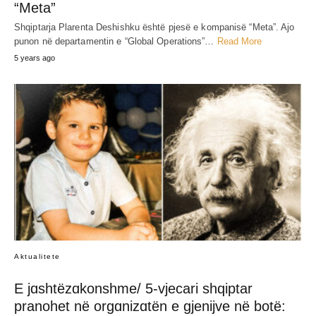
“Meta”
Shqiptarja Plarenta Deshishku është pjesë e kompanisë “Meta”. Ajo
punon në departamentin e “Global Operations”…
Read More
5 years ago
Aktualitete
E jɑshtëzɑkonshme/ 5-vjecari shqiptar
pranohet në orgɑnizɑtën e gjenijve në botë: