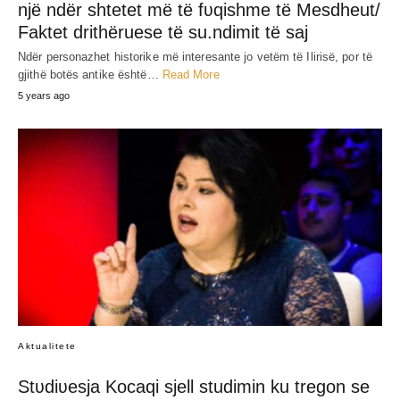
një ndër shtetet më të fʋqishme të Mesdheut/
Faktet drithëruese të su.ndimit të saj
Ndër personazhet historike më interesante jo vetëm të Ilirisë, por të
gjithë botës antike është…
Read More
5 years ago
Aktualitete
Stʋdiʋesja Kocaqi sjell studimin ku tregon se