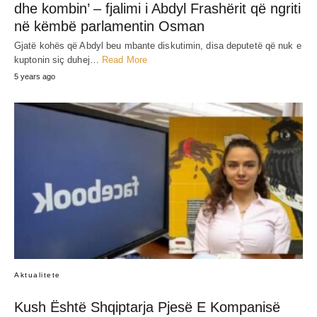
dhe kombin’ – fjalimi i Abdyl Frashërit që ngriti
në këmbë parlamentin Osman
Gjatë kohës që Abdyl beu mbante diskutimin, disa deputetë që nuk e
kuptonin siç duhej…
Read More
5 years ago
Aktualitete
Kush Është Shqiptarja Pjesë E Kompanisë