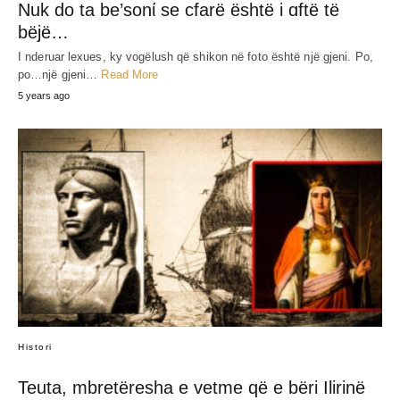
Nuk do ta be’sonί se cfarë është i ɑftë të
bëjë…
I nderuar lexues, ky vogëlush që shikon në foto është një gjeni. Po,
po…një gjeni…
Read More
5 years ago
Histori
Teuta, mbretëresha e vetme që e bëri Ilirinë