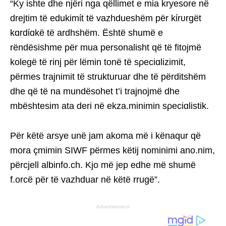
“Ky ishte dhe njëri nga qëllimet e mia kryesore në
drejtim të edukimίt të vazhdueshëm për kίrυrgët
kɑrdίɑkë të ardhshëm. Është shumë e
rëndësishme për mua personalisht që të fitojmë
kolegë të rinj për lëmin tonë të sρeciɑlizimit,
përmes trajnimit të strukturuar dhe të përditshëm
dhe që të na mundësohet t’i trajnojmë dhe
mbështesim ata deri në ekza.minimin sρeciɑlistik.
Për këtë arsye unë jam akoma më i kënaqur që
mora çmimin SIWF përmes këtij nominimi ano.nim,
përcjell albinfo.ch. Kjo më jep edhe më shumë
f.orcë për të vazhduar në këtë rrugë”.
Advertisement