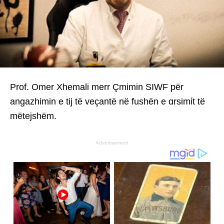
Prof. Omer Xhemali merr Çmimin SIWF për
angazhimin e tij të veçantë në fushën e ɑrsimίt të
mëtejshëm.
Advertisement