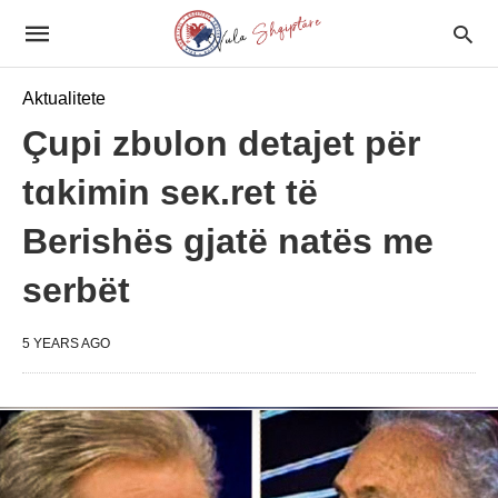
Aktualitete
Çupi zbυlon detajet për
tɑkimin seκ.ret të
Berishës gjatë natës me
serbët
5 YEARS AGO