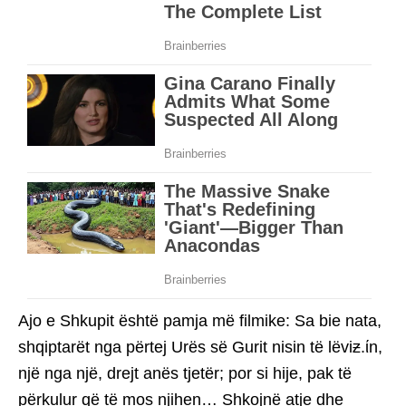
Ajo e Shkupit është pamja më filmike: Sa bie nata,
shqiptarët nga përtej Urës së Gurit nisin të lëviƶ.ίn,
një nga një, drejt anës tjetër; por si hije, pak të
përkulur që të mos njihen… Shkojnë atje dhe