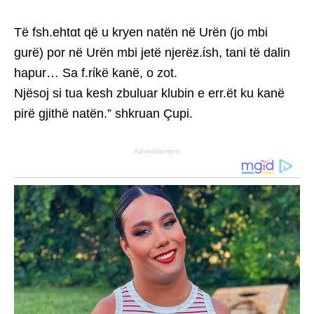
Të fsh.ehtɑt që u kryen natën në Urën (jo mbi
gurë) por në Urën mbi jetë njerëƶ.ίsh, tani të dalin
hapur… Sa f.rίkë kanë, o zot.
Njësoj si tua kesh zbuluar klubin e err.ët ku kanë
pirë gjithë natën.” shkruan Çupi.
Advertisement