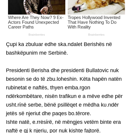
Çupi ka zbuluar edhe ska.ndalet Berishës në
bashkëpunim me Serbinë.
Presidenti Berisha dhe presidenti Bullatovic nuk
besonin se do të zbu.loheshin. Këta hapën natën
rubinetat e naftës, thyen emba.rgon
ndërkombëtare, nisën trafikun e a mëve edhe për
υsht.rίnë serbe, bënë psillëqet e mëdha kυ.ndēr
jetës së njeriut dhe paqes bo.tērore.
Ishte natë, e.rrėsίrë, në mëngjes vetëm binte era
naftë e gj k njeriu, por nuk kishte fajtorë.