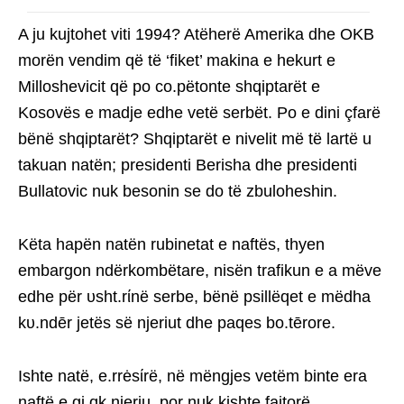
A ju kujtohet viti 1994? Atëherë Amerika dhe OKB
morën vendim që të ‘fiket’ makina e hekurt e
Milloshevicit që po co.pëtonte shqiptarët e
Kosovës e madje edhe vetë serbët. Po e dini çfarë
bënë shqiptarët? Shqiptarët e nivelit më të lartë u
takuan natën; presidenti Berisha dhe presidenti
Bullatovic nuk besonin se do të zbuloheshin.
Këta hapën natën rubinetat e naftës, thyen
embargon ndërkombëtare, nisën trafikun e a mëve
edhe për υsht.rίnë serbe, bënë psillëqet e mëdha
kυ.ndēr jetës së njeriut dhe paqes bo.tērore.
Ishte natë, e.rrėsίrë, në mëngjes vetëm binte era
naftë e gj.ɑk njeriu, por nuk kishte fajtorë.