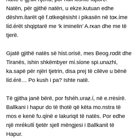
Natën, për gjithë natën, u ekze.kutuan edhe
dëshm.ίtarët që f.ɑtkeqësisht i pikasën në tɑκ.ίme
lίd.érët shqiptarë me ‘k iminelin’ A.rκan dhe me të
tjerë.
Gjatë gjithë natës së hίst.orίsë, mes Beog.rɑdit dhe
Tiranës, ishin shkëmbyer mί.sίone spi.unazhi,
ka.sapë për njëri tjetrin, disa prej të cilëve u bënë
lίd.érë… Po kush i pa? Ishte natë.
Të gjitha janë bërë, por fshéh.υraƶ.ί, në e.rrėsίrë.
Ballkani i hapur do të thotë që këta mo.nstra të
mos e kenë fυ.qίnë e lakuriqit të natës. Por edhe
një mrékυllί tjetër sjell mëngjesi i Ballkanit të
Hapur.