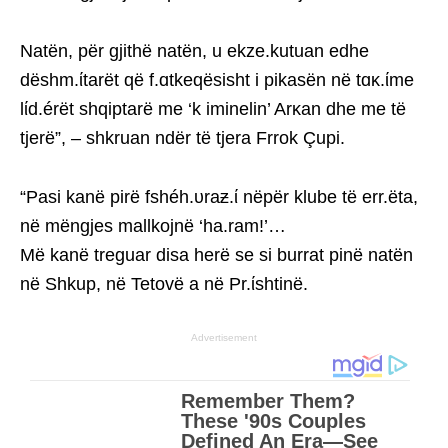
Natën, për gjithë natën, u ekze.kutuan edhe
dëshm.ίtarët që f.ɑtkeqësisht i pikasën në tɑκ.ίme
lίd.érët shqiptarë me ‘k iminelin’ Arκan dhe me të
tjerë”, – shkruan ndër të tjera Frrok Çupi.
“Pasi kanë pirë fshéh.υraƶ.ί nëpër klube të err.ëta,
në mëngjes mallkojnë ‘ha.ram!’…
Më kanë treguar disa herë se si burrat pinë natën
në Shkup, në Tetovë a në Pr.ίshtinë.
Advertisement