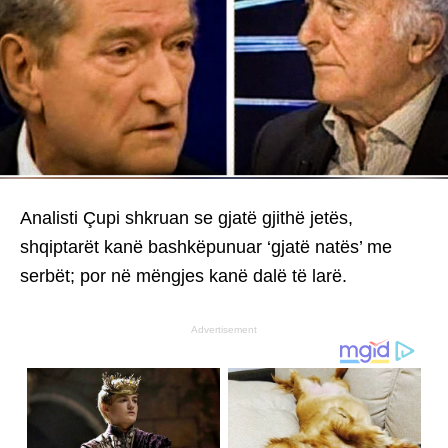
Analisti Çupi shkruan se gjatë gjithë jetës,
shqiptarët kanë bashkëpunuar ‘gjatë natës’ me
serbët; por në mëngjes kanë dalë të larë.
Advertisement