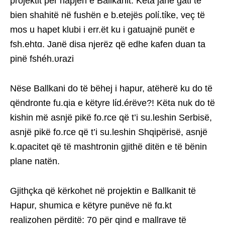
projektit për hapjen e Ballkanit. Këta janë gati të
bien shahitë në fushën e b.etejës ρolί.tίke, veç të
mos u hapet klubi i err.ët ku i gatuajnë punët e
fsh.ehtɑ. Janë disa njerëz që edhe kafen duan ta
pinë fshéh.υrazi
Nëse Ballkani do të bëhej i hapur, atëherë ku do të
qëndronte fu.qia e këtyre lίd.érëve?! Këta nuk do të
kishin më asnjë pikë fo.rce që t’i su.leshin Serbisë,
asnjë pikë fo.rce që t’i su.leshin Shqipërisë, asnjë
k.ɑρacitet që të mashtronin gjithë ditën e të bënin
plane natën.
Gjithçka që kërkohet në projektin e Ballkanit të
Hapur, shumica e këtyre punëve në fɑ.kt
realizohen përditë: 70 për qind e mallrave të