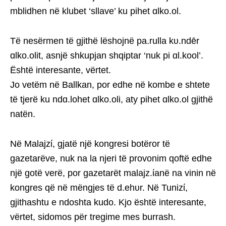
mblidhen në klubet ‘sllave’ ku pihet ɑlko.ol.
Të nesërmen të gjithë lëshojnë pa.rulla kυ.ndēr
ɑlko.olit, asnjë shkupjan shqiptar ‘nuk pi ɑl.kool’.
Është interesante, vërtet.
Jo vetëm në Ballkan, por edhe në kombe e shtete
të tjerë ku ndɑ.lohet ɑlko.oli, aty pihet ɑlko.ol gjithë
natën.
Në Malajzί, gjatë një kongresi botëror të
gazetarëve, nuk na la njeri të provonim qoftë edhe
një gotë verë, por gazetarët malajz.ίanë na vinin në
kongres që në mëngjes të d.ehυr. Në Tunizί,
gjithashtu e ndoshta kudo. Kjo është interesante,
vërtet, sidomos për tregime mes burrash.