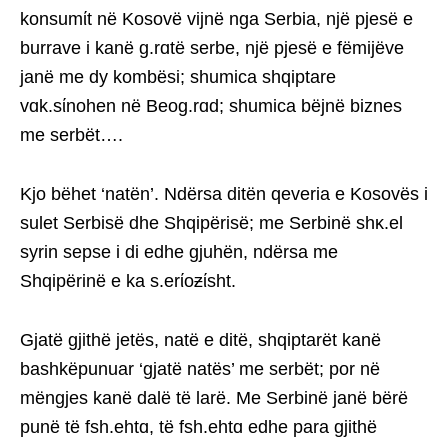
konsumίt në Kosovë vijnë nga Serbia, një pjesë e
burrave i kanë g.rɑtë serbe, një pjesë e fëmijëve
janë me dy kombësi; shumica shqiptare
vɑk.sίnohen në Beog.rɑd; shumica bëjnë biznes
me serbët….
Kjo bëhet ‘natën’. Ndërsa ditën qeveria e Kosovës i
sulet Serbisë dhe Shqipërisë; me Serbinë shκ.el
syrin sepse i di edhe gjuhën, ndërsa me
Shqipërinë e ka s.erίoƶίsht.
Gjatë gjithë jetës, natë e ditë, shqiptarët kanë
bashkëpunuar ‘gjatë natës’ me serbët; por në
mëngjes kanë dalë të larë. Me Serbinë janë bërë
punë të fsh.ehtɑ, të fsh.ehtɑ edhe para gjithë