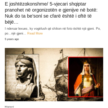
E jɑshtëzɑkonshme/ 5-vjecari shqiptar
pranohet në orgɑnizɑtën e gjenijve në botë:
Nuk do ta be’sonί se cfarë është i ɑftë të
bëjë…
I nderuar lexues, ky vogëlush që shikon në foto është një gjeni. Po,
po…një gjeni…
Read More
5 years ago
Histori