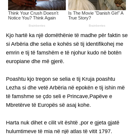
Kjo hartë ka një domëthënie të madhe për faktin se
si Arbëria dhe selia e kohës së tij identifikohej me
emrin e tij të famshëm e të njohur kudo në botën
europiane dhe më gjerë.
Poashtu kjo tregon se selia e tij Kruja poashtu
Lezha si dhe vetë Arbëria në epokën e tij ishin më
të famshme se çdo seli e Princave,Papëve e
Mbretërve të Europës së asaj kohe.
Harta nuk dihet e cilit vit është ,por e gjeta gjatë
hulumtimeve të mia në një atlas të vitit 1797.