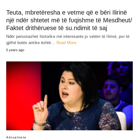
Teuta, mbretëresha e vetme që e bëri Ilirinë
një ndër shtetet më të fʋqishme të Mesdheut/
Faktet drithëruese të su.ndimit të saj
Ndër personazhet historike më interesante jo vetëm të Ilirisë, por të
gjithë botës antike është…
Read More
5 years ago
Aktualitete