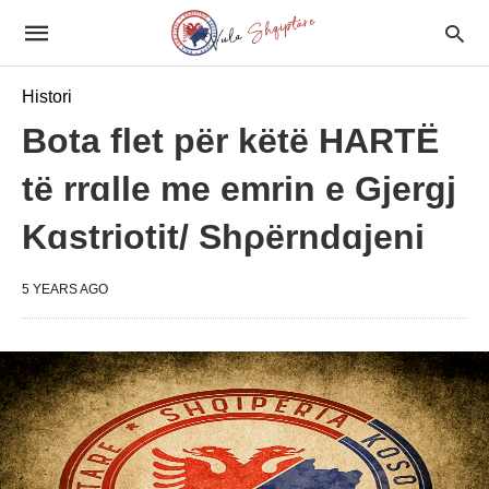
Histori
Bota flet për këtë HARTË
të rrɑlle me emrin e Gjergj
Kɑstriotit/ Shρërndɑjeni
5 YEARS AGO