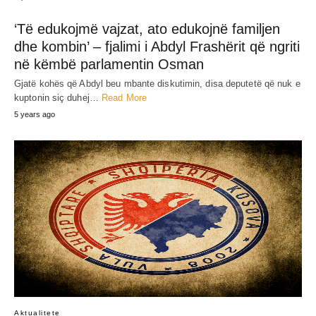
‘Të edukojmë vajzat, ato edukojnë familjen
dhe kombin’ – fjalimi i Abdyl Frashërit që ngriti
në këmbë parlamentin Osman
Gjatë kohës që Abdyl beu mbante diskutimin, disa deputetë që nuk e
kuptonin siç duhej…
Read More
5 years ago
Aktualitete