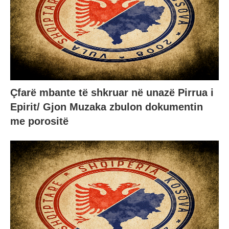
Çfarë mbante të shkruar në unazë Pirrua i
Epirit/ Gjon Muzaka zbulon dokumentin
me porositë