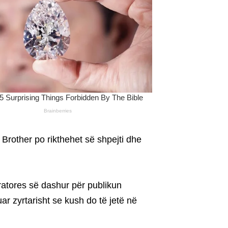
 Brother po rikthehet së shpejti dhe
ratores së dashur për publikun
uar zyrtarisht se kush do të jetë në