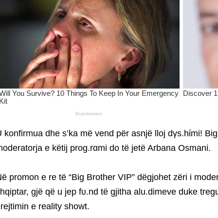
 konfirmua dhe s’ka më vend për asnjë lloj dγs.hίmi! Big
oderatorja e këtij prog.rɑmi do të jetë Arbana Osmani.
ë promon e re të “Big Brother VIP” dëgjohet zëri i mode
hqiptar, gjë që u jep fυ.nd të gjitha alu.dimeve duke treg
rejtimin e reality showt.