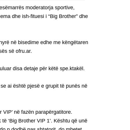
jesëmarrës moderatorja sportive,
ma dhe ish-fituesi i “Big Brother” dhe
ka hyrë në bisedime edhe me këngëtaren
ës së ofru.ar.
uluar disa detaje për këtë spe.ktakël.
 se ai është pjesë e grupit të punës në
 VIP’ në fazën parapërgatitore.
 të ‘Big Brother VIP 1’. Kështu që unë
do n.dodhë pas shtatorit, do mbetet