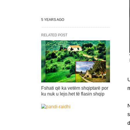
5 YEARS AGO
RELATED POST
U
m
Fshati që ka vetëm shqiptarë por
ku nuk u lejo.het të flasin shqip
N
s
d