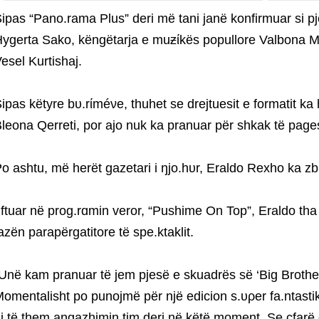
ipas “Pano.rama Plus” deri më tani janë konfirmuar si p
ygerta Sako, këngëtarja e muƶίkës popullore Valbona Me
esel Kurtishaj.
ipas këtyre bυ.rίméνe, thuhet se drejtuesit e formatit 
leona Qerreti, por ajo nuk ka pranuar për shkak të pages
o ashtu, më herët gazetari i ŋjo.hυr, Eraldo Rexho ka zb
 ftuar në prog.rɑmin veror, “Pushime On Top”, Eraldo tha
azën parapërgatitore të spe.ktaklit.
Unë kam pranuar të jem pjesë e skuadrës së ‘Big Brother
omentalisht po punojmë për një edicion s.υρer fa.ntastik
i të them angazhimin tim deri në këtë moment. Se çfarë 