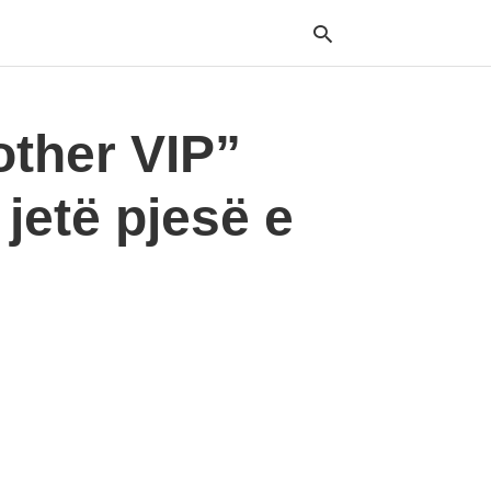
other VIP”
Typ
your
jetë pjesë e
sea
que
and
hit
ente