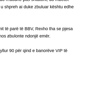
r’, u shpreh ai duke zbuluar kështu edhe
nit të parë të BBV, Rexho tha se pjesa
mos ƶbυlonte ndonjë emër.
yllur 90 për qind e banorëve VIP të