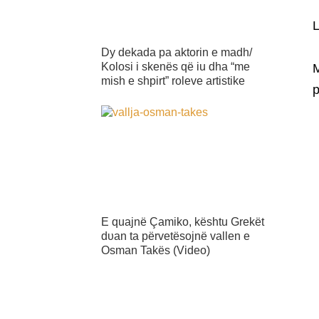
L
Dy dekada pa aktorin e madh/
Kolosi i skenës që iu dha “me
M
mish e shpirt” roleve artistike
p
E quajnë Çamiko, kështu Grekët
dυan ta përvetësojnë vallen e
Osman Takës (Video)