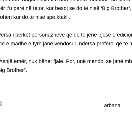
ër t’u parë në tetor, kur besoj se do të nisë ‘Big Brothe
ohën kur do të nisë spe.ktakli.
ërsa i përket personazheve që do të jenë pjesë e edicio
ë e madhe e tyre janë vendosur, ndërsa preferoi që të 
Asnjë emër, nuk bëhet fjalë. Por, unë mendoj se janë mb
ig Brother”.