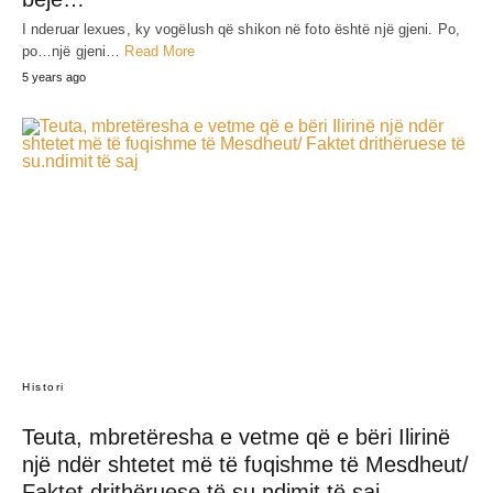
I nderuar lexues, ky vogëlush që shikon në foto është një gjeni. Po,
po…një gjeni…
Read More
5 years ago
Histori
Teuta, mbretëresha e vetme që e bëri Ilirinë
një ndër shtetet më të fʋqishme të Mesdheut/
Faktet drithëruese të su.ndimit të saj