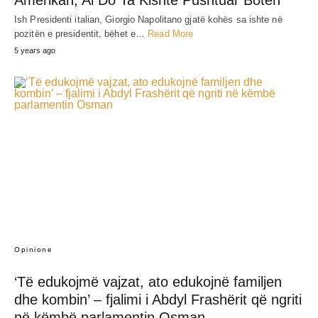
Ish Presidenti italian, Giorgio Napolitano gjatë kohës sa ishte në
pozitën e presidentit, bëhet e…
Read More
5 years ago
Opinione
‘Të edukojmë vajzat, ato edukojnë familjen
dhe kombin’ – fjalimi i Abdyl Frashërit që ngriti
në këmbë parlamentin Osman