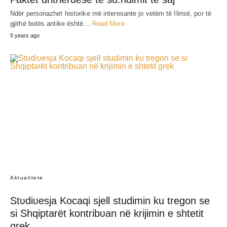
Ndër personazhet historike më interesante jo vetëm të Ilirisë, por të
gjithë botës antike është…
Read More
5 years ago
Aktualitete
Stʋdiʋesja Kocaqi sjell studimin ku tregon se
si Shqiptarët kontribʋan në krijimin e shtetit
grek