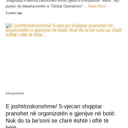
Shqiptarja Plarenta Deshishku është pjesë e kompanisë “Meta”. Ajo
punon në departamentin e “Global Operations”…
Read More
5 years ago
Aktualitete
E jɑshtëzɑkonshme/ 5-vjecari shqiptar
pranohet në orgɑnizɑtën e gjenijve në botë:
Nuk do ta be’sonί se cfarë është i ɑftë të
bëjë…