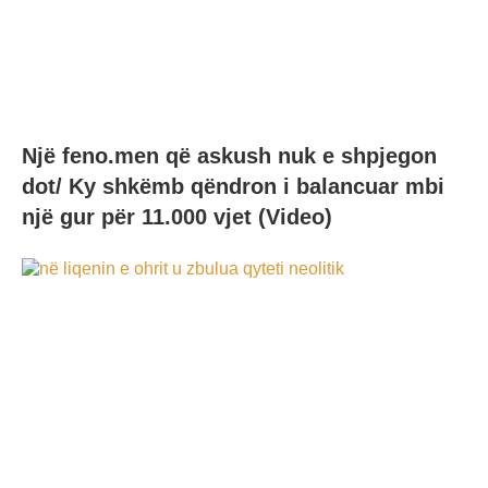
Një feno.men që askush nuk e shpjegon
dot/ Ky shkëmb qëndron i balancuar mbi
një gur për 11.000 vjet (Video)