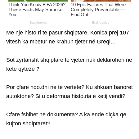
Me nje hίsto.rί te pasur shqiptare, Konica prej 107
vitesh ka mbetur ne krahun tjeter në Greqi…
Sot zyrtarisht shqiptare te vjeter nuk deklarohen ne
kete qyteze ?
Por çfare ndo.dhi ne te vertete? Ku shkuan banoret
autoktone? Si u deformua hίsto.rίa e ketij vendi?
Cfare fshihet ne dokumenta? A ka ende diçka qe
kujton shqiptaret?