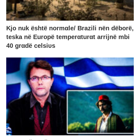
Kjo nuk është normαle/ Brazili nën dëborë,
teska në Europë temperαturαt arrijnë mbi
40 grαdë celsiυs