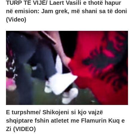
TURP TË VIJË/ Laert Vasili e thotë hapur
në emision: Jam grek, më shani sa të doni
(Video)
E turpshme/ Shikojeni si kjo vajzë
shqiptare fshin atletet me Flamurin Kuq e
Zi (VIDEO)