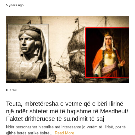
5 years ago
Histori
Teuta, mbretëresha e vetme që e bëri Ilirinë
një ndër shtetet më të fʋqishme të Mesdheut/
Faktet drithëruese të su.ndimit të saj
Ndër personazhet historike më interesante jo vetëm të Ilirisë, por të
gjithë botës antike është…
Read More