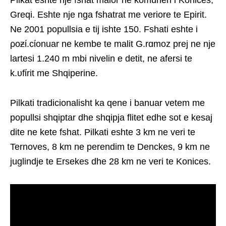
Pilkat eshte nje fshat malor ne komunen i Konices,
Greqi. Eshte nje nga fshatrat me veriore te Epirit.
Ne 2001 popullsia e tij ishte 150. Fshati eshte i
ρoƶί.cίonuar ne kembe te malit G.rɑmoz prej ne nje
lartesi 1.240 m mbi nivelin e detit, ne afersi te
k.υfίrit me Shqiperine.
Pilkati tradicionalisht ka qene i banuar vetem me
popullsi shqiptar dhe shqipja flitet edhe sot e kesaj
dite ne kete fshat. Pilkati eshte 3 km ne veri te
Ternoves, 8 km ne perendim te Denckes, 9 km ne
juglindje te Ersekes dhe 28 km ne veri te Konices.