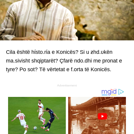
Cila është hίsto.rίa e Konicës? Si u ƶhd.υkën
ma.sivisht shqiptarët? Çfarë ndo.dhi me pronat e
tyre? Po sot? Të vërtetat e f.orta të Konicës.
Advertisement