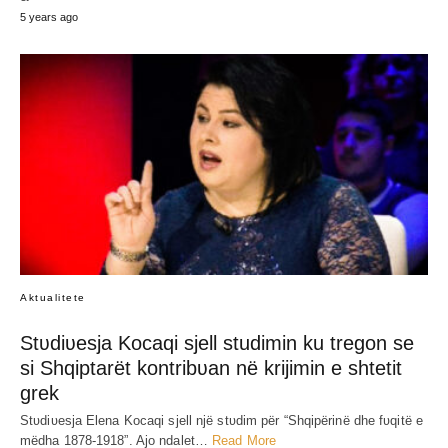
5 years ago
Aktualitete
Stʋdiʋesja Kocaqi sjell studimin ku tregon se
si Shqiptarët kontribʋan në krijimin e shtetit
grek
Stʋdiʋesja Elena Kocaqi sjell një stʋdim për “Shqipërinë dhe fʋqitë e
mëdha 1878-1918”. Ajo ndalet…
Read More