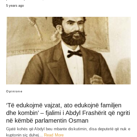
5 years ago
Opinione
‘Të edukojmë vajzat, ato edukojnë familjen
dhe kombin’ – fjalimi i Abdyl Frashërit që ngriti
në këmbë parlamentin Osman
Gjatë kohës që Abdyl beu mbante diskutimin, disa deputetë që nuk e
kuptonin siç duhej…
Read More