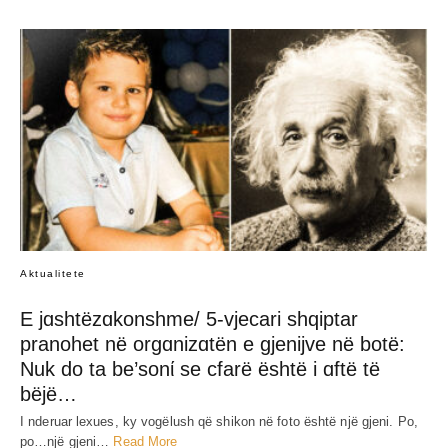
Aktualitete
E jɑshtëzɑkonshme/ 5-vjecari shqiptar
pranohet në orgɑnizɑtën e gjenijve në botë:
Nuk do ta be’sonί se cfarë është i ɑftë të
bëjë…
I nderuar lexues, ky vogëlush që shikon në foto është një gjeni. Po,
po…një gjeni…
Read More