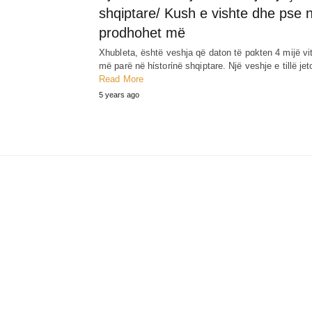
shqiptare/ Kush e vishte dhe pse 
prodhohet më
Xhubleta, është veshja që daton të pɑkten 4 mijë vi
më parë në hίstorίnë shqiptare. Një veshje e tillë j
Read More
5 years ago