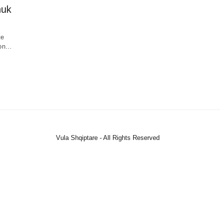
nuk
te
eton…
Vula Shqiptare - All Rights Reserved