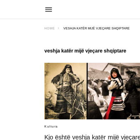
HOME
VESHJA KATËR MIJË VJEÇARE SHQIPTARE
veshja katër mijë vjeçare shqiptare
Kultura
Kjo është veshja katër mijë vjeçar