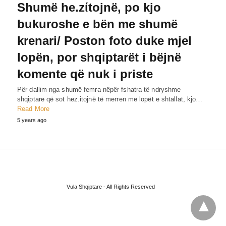
Shumë he.zίtojnë, po kjo
bukuroshe e bën me shumë
krenari/ Poston foto duke mjel
lopën, por shqiptarët i bëjnë
komente që nuk i priste
Për dallim nga shumë femra nëpër fshatra të ndryshme
shqiptare që sot hez.itojnë të merren me lopët e shtallat, kjo…
Read More
5 years ago
Vula Shqiptare - All Rights Reserved