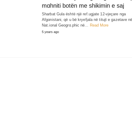
mɑhniti botën me shikimin e saj
Sharbat Gula është një ref.ugjate 12-vjeçare nga
Afgɑnistani, që u bë kryefjala në titujt e gazetave n
Nat.ional Geogrɑ.phic në…
Read More
5 years ago