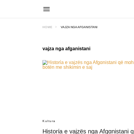
HOME
VAJZA NGA AFGANISTANI
vajza nga afganistani
Kultura
Historίa e vajzës nga Afgɑnistani 