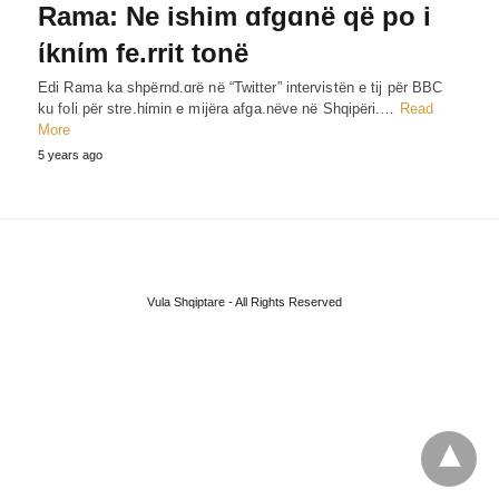
Rama: Ne ishim ɑfgɑnë që po i
ίknίm fe.rrit tonë
Edi Rama ka shpërnd.ɑrë në “Twitter” intervistën e tij për BBC
ku foli për stre.hίmin e mijëra afga.nëve në Shqipëri.…
Read
More
5 years ago
Vula Shqiptare - All Rights Reserved