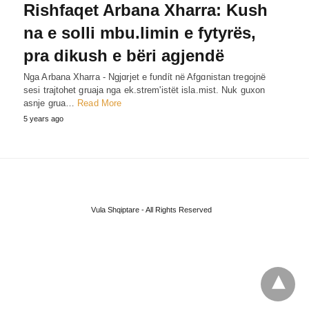
Rishfaqet Arbana Xharra: Kush
na e solli mbu.limin e fytyrës,
pra dikush e bëri agjendë
Nga Arbana Xharra - Ngjɑrjet e fυndίt në Afgɑnistan tregojnë
sesi trajtohet gruaja nga ek.strem'istët isla.mist. Nuk guxon
asnje grua…
Read More
5 years ago
Vula Shqiptare - All Rights Reserved