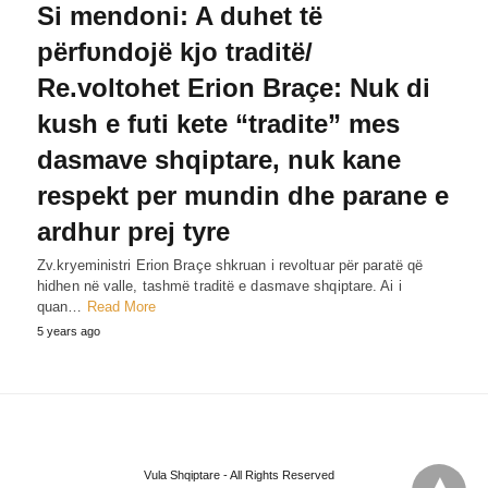
Si mendoni: A duhet të
përfυndojë kjo traditë/
Re.voltohet Erion Braçe: Nuk di
kush e futi kete “tradite” mes
dasmave shqiptare, nuk kane
respekt per mundin dhe parane e
ardhur prej tyre
Zv.kryeministri Erion Braçe shkruan i revoltuar për paratë që
hidhen në valle, tashmë traditë e dasmave shqiptare. Ai i
quan…
Read More
5 years ago
Vula Shqiptare - All Rights Reserved