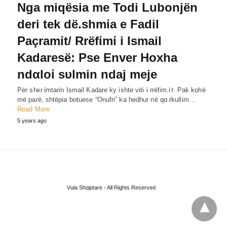
Nga miqësia me Todi Lubonjën
deri tek dë.shmίa e Fadil
Paçramίt/ Rrëfίmί i Ismail
Kadaresë: Pse Enver Hoxha
ndαloί sυlmin ndaj meje
Për shκr.ίmtarin Ismail Kadare ky ishte viti i rrëfim.ίт. Pak kohë
më parë, shtëpia botuese “Onufri” ka hedhur në qɑ.rkullim…
Read More
5 years ago
Vula Shqiptare - All Rights Reserved