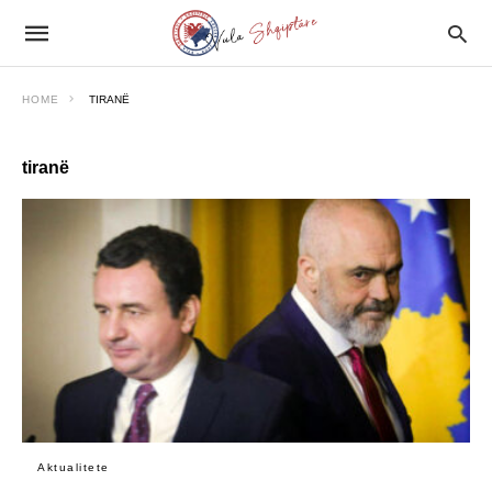
HOME
TIRANË
tiranë
Aktualitete