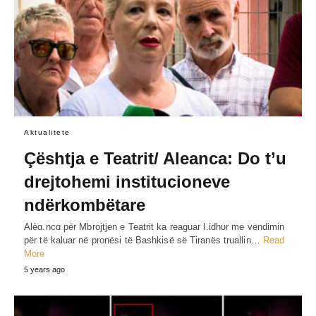
Aktualitete
Çështja e Teatrit/ Aleanca: Do t’u
drejtohemi institucioneve
ndërkombëtare
Alèɑ.ncɑ për Mbrojtjen e Teatrit ka reaguar l.ίdhυr me vendimin
për të kaluar në pronësi të Bashkisë së Tiranës truallin…
Read
More
5 years ago