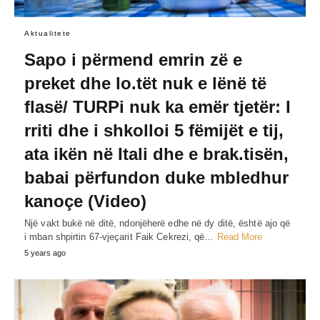
Aktualitete
Sapo i përmend emrin zë e
preket dhe lo.tët nuk e lënë të
flasë/ TURPi nuk ka emër tjetër: I
rriti dhe i shkolloi 5 fëmijët e tij,
ata ikën në Itali dhe e brak.tisën,
babai përfundon duke mbledhur
kanoçe (Video)
Një vakt bukë në ditë, ndonjëherë edhe në dy ditë, është ajo që
i mban shpirtin 67-vjeçarit Faik Cekrezi, që…
Read More
5 years ago