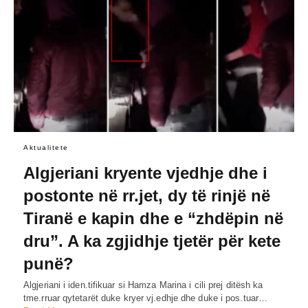
Aktualitete
Algjeriani kryente vjedhje dhe i
postonte në rr.jet, dy të rinjë në
Tiranë e kapin dhe e “zhdëpin në
dru”. A ka zgjidhje tjetër për kete
punë?
Algjeriani i iden.tifikuar si Hamza Marina i cili prej ditësh ka
tme.rruar qytetarët duke kryer vj.edhje dhe duke i pos.tuar…