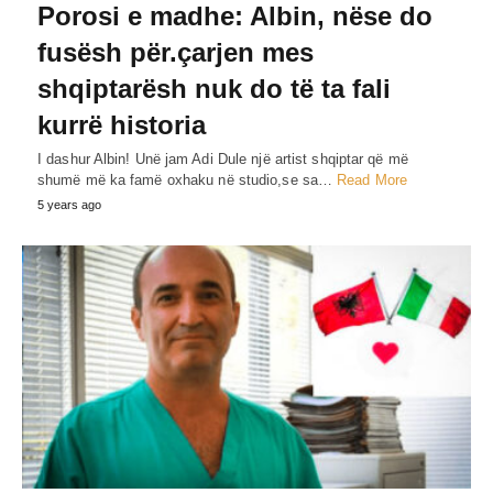
Porosi e madhe: Albin, nëse do
fusësh për.çarjen mes
shqiptarësh nuk do të ta fali
kurrë historia
I dashur Albin! Unë jam Adi Dule një artist shqiptar që më
shumë më ka famë oxhaku në studio,se sa…
Read More
5 years ago