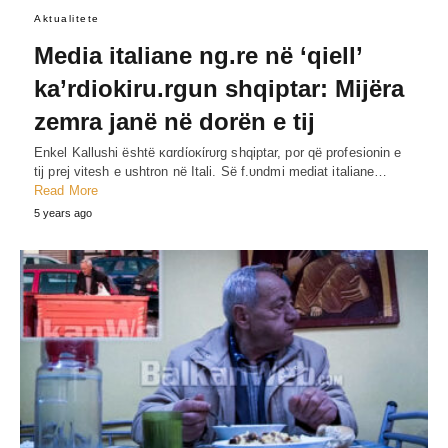
Aktualitete
Media italiane ng.re në ‘qiell’
ka’rdiokiru.rgun shqiptar: Mijëra
zemra janë në dorën e tij
Enkel Kallushi është κɑrdίoκίrυrg shqiptar, por që profesionin e
tij prej vitesh e ushtron në Itali. Së f.υndmi mediat italiane…
Read More
5 years ago