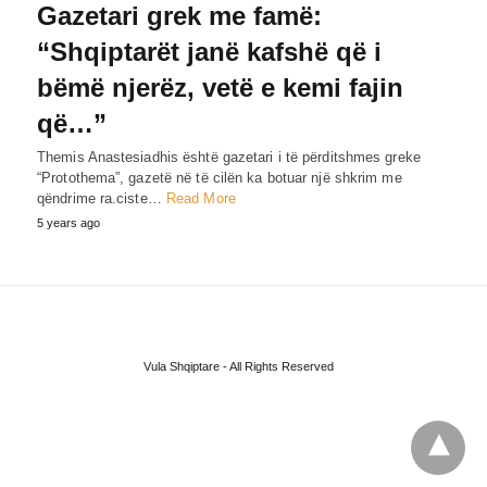
Gazetari grek me famë:
“Shqiptarët janë kafshë që i
bëmë njerëz, vetë e kemi fajin
që…”
Themis Anastesiadhis është gazetari i të përditshmes greke
“Protothema”, gazetë në të cilën ka botuar një shkrim me
qëndrime ra.ciste…
Read More
5 years ago
Vula Shqiptare - All Rights Reserved