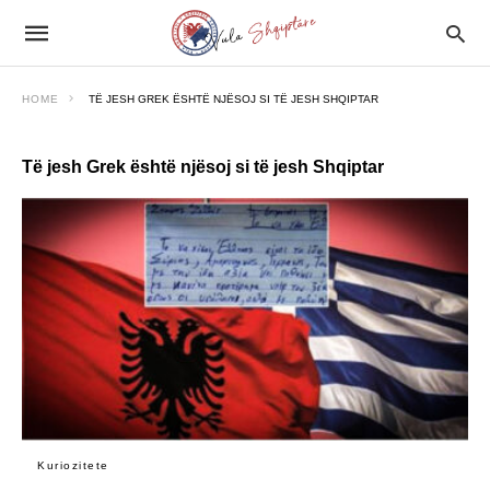
HOME
TË JESH GREK ËSHTË NJËSOJ SI TË JESH SHQIPTAR
Të jesh Grek është njësoj si të jesh Shqiptar
Kuriozitete