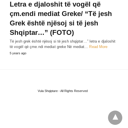
Letra e djaIoshit të vogëI që
çm.endi mediat Greke/ “Të jesh
Grek është njësoj si të jesh
Shqiptar…” (FOTO)
Të jesh grek është njësoj si të jesh shqiptar…” Ietra e djaIoshit
të vogëI që çme.ndi mediat greke Në mediat…
Read More
5 years ago
Vula Shqiptare - All Rights Reserved