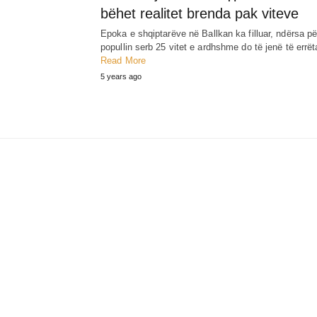
bëhet realitet brenda pak viteve
Epoka e shqiptarëve në Ballkan ka filluar, ndërsa pë
popullin serb 25 vitet e ardhshme do të jenë të errë
Read More
5 years ago