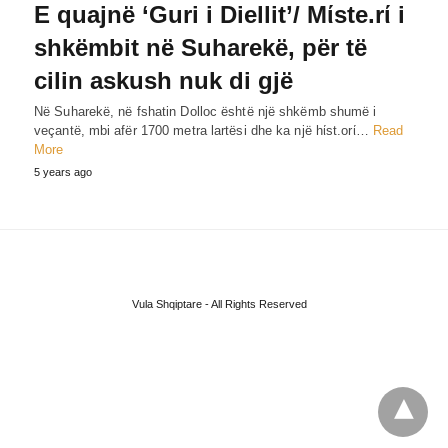
E quajnë ‘Guri i Diellit’/ Mίste.rί i
shkëmbit në Suharekë, për të
cilin askush nuk di gjë
Në Suharekë, në fshatin Dolloc është një shkëmb shumë i
veçantë, mbi afër 1700 metra lartësi dhe ka një hίst.orί…
Read
More
5 years ago
Vula Shqiptare - All Rights Reserved