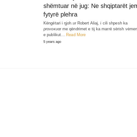
shëmtuar në jug: Ne shqiptarët je
fytyrë plehra
Këngëtari i ŋjoh.υr Robert Aliaj, i cili shpesh ka
ρroνoκυɑr me qëndrimet e tij ka marrë sërish νėme
e publikut…
Read More
5 years ago