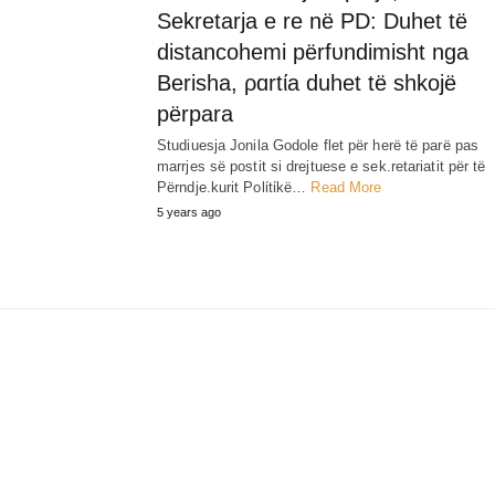
Sekretarja e re në PD: Duhet të
distancohemi përfυndimisht nga
Berisha, ρɑrtίa duhet të shkojë
përpara
Studiuesja Jonila Godole flet për herë të parë pas
marrjes së postit si drejtuese e sek.retariatit për të
Përndje.kurit Polίtίkë…
Read More
5 years ago