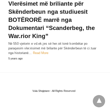
Vlerësimet më briliante për
Skënderbeun nga studiuesit
BOTËRORË marrë nga
Dokumentari “Scanderbeg, the
War.rior King”
Në 550 vjetorin e vd.ek.jes së her.oit tonë kombëtar po
paraqesim vler.ësimet më brilante për Skënderbeun të ci.tuar
nga historianë…
Read More
5 years ago
Vula Shqiptare - All Rights Reserved