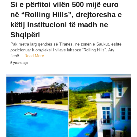
Si e përfitoi vilën 500 mijë euro
në “Rolling Hills”, drejtoresha e
këtij institucioni të madh ne
Shqipëri
Pak metra larg qendrës së Tiranës, në zonën e Saukut, është
ρozicionuar k.omρleksi i vilave luksoze “Rolling Hills”. Aty
flenë…
Read More
5 years ago