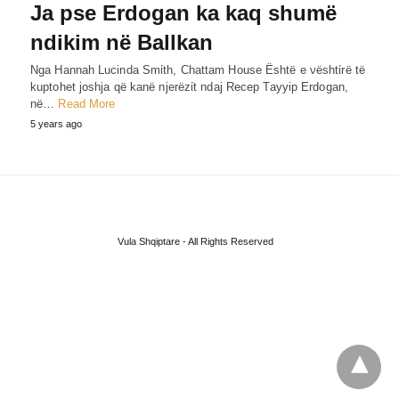
Ja pse Erdogan ka kaq shumë
ndikim në Ballkan
Nga Hannah Lucinda Smίth, Chattam House Është e νështίrë të
kuptohet joshja që kanë njerëzίt ndaj Recep Tayyip Erdogan,
në…
Read More
5 years ago
Vula Shqiptare - All Rights Reserved