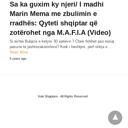
Sa ka gυxim ky njeri/ I madhi
Marin Mema me zbulimin e
rradhës: Qyteti shqiptar që
zotërohet nga M.A.F.I.A (Video)
Si eshte Bulqiza e ketyre 30 vjeteve ? Cfare fshihet pas kesaj
pasurie te jashtezakonshme? Kodi i heshtjes, perf.shirja e…
Read More
5 years ago
Vula Shqiptare - All Rights Reserved