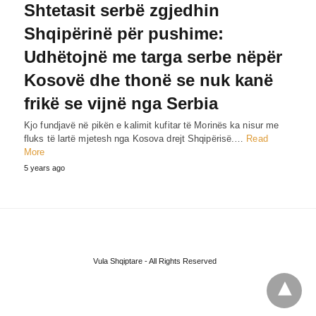
Shtetasit serbë zgjedhin
Shqipërinë për pushime:
Udhëtojnë me targa serbe nëpër
Kosovë dhe thonë se nuk kanë
frikë se vijnë nga Serbia
Kjo fundjavë në pikën e kalimit kufitar të Morinës ka nisur me
fluks të lartë mjetesh nga Kosova drejt Shqipërisë.…
Read
More
5 years ago
Vula Shqiptare - All Rights Reserved