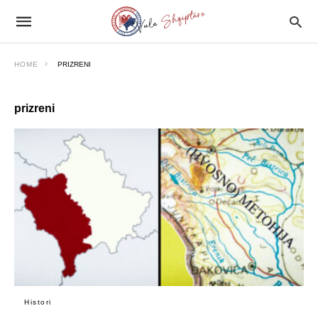
HOME
PRIZRENI
prizreni
Histori