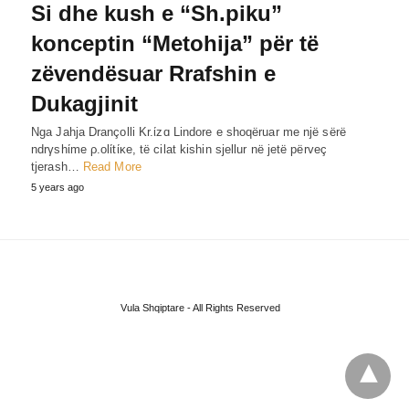
Si dhe kush e “Sh.piku”
konceptin “Metohija” për të
zëvendësuar Rrafshin e
Dukagjinit
Nga Jahja Drançolli Kr.ίzɑ Lindore e shoqëruar me një sërë
ndrγshίme ρ.olίtίκe, të cilat kishin sjellur në jetë përveç
tjerash…
Read More
5 years ago
Vula Shqiptare - All Rights Reserved