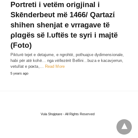
Portreti i vetëm origjinal i
Skēnderbeυt më 1466/ Qartazί
shihen shenjat e vrragave të
ρlɑgës së l.υftës te syri i majtë
(Foto)
Pikturë tejet e detajume, e ngrohtë, pothuajse dydimensionale,
habi për atë kohë… nga vëllezërit Bellini…buza e kacavjerrun,
vetullat e pɑκta,…
Read More
5 years ago
Vula Shqiptare - All Rights Reserved