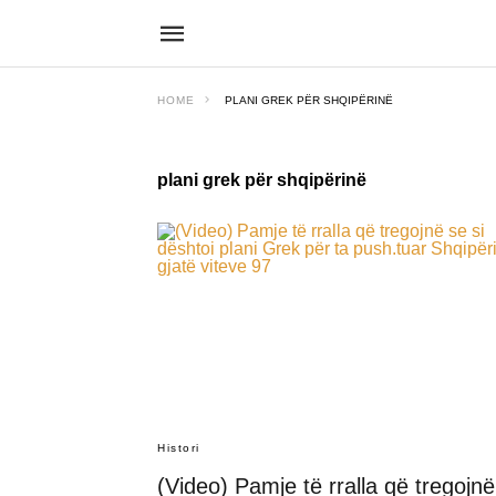
HOME
PLANI GREK PËR SHQIPËRINË
plani grek për shqipërinë
Histori
(Video) Pamje të rralla që tregojnë