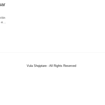
uar
itin
in e…
Vula Shqiptare - All Rights Reserved