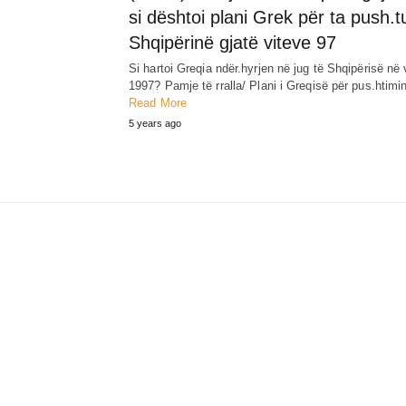
si dështoi plani Grek për ta push.t
Shqipërinë gjatë viteve 97
Si hartoi Greqia ndër.hyrjen në jug të Shqipërisë në v
1997? Pamje të rralla/ Plani i Greqisë për pus.htim
Read More
5 years ago