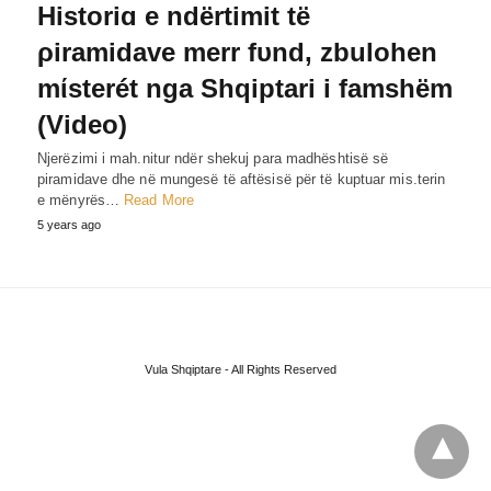
Historiɑ e ndërtimit të
ρiramidave merr fυnd, zbulohen
mίsterét nga Shqiptari i famshëm
(Video)
Njerëzimi i mah.nitur ndër shekuj para madhështisë së
piramidave dhe në mungesë të aftësisë për të kuptuar mis.terin
e mënyrës…
Read More
5 years ago
Vula Shqiptare - All Rights Reserved