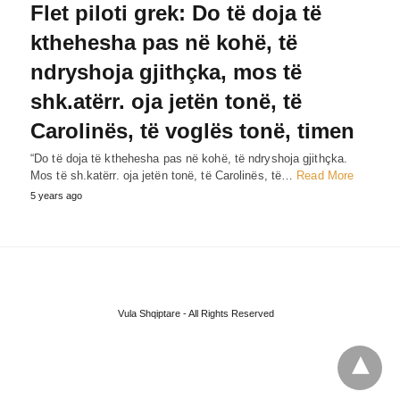
Flet piloti grek: Do të doja të
kthehesha pas në kohë, të
ndryshoja gjithçka, mos të
shk.atërr. oja jetën tonë, të
Carolinës, të voglës tonë, timen
“Do të doja të kthehesha pas në kohë, të ndryshoja gjithçka.
Mos të sh.katërr. oja jetën tonë, të Carolinës, të…
Read More
5 years ago
Vula Shqiptare - All Rights Reserved