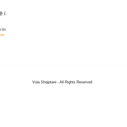
ë i
stër,
ore
Vula Shqiptare - All Rights Reserved