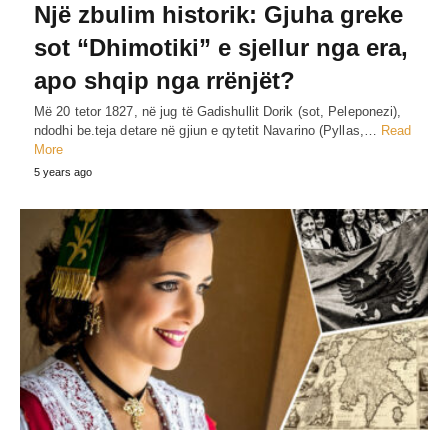
Një zbulim historik: Gjuha greke
sot “Dhimotiki” e sjellur nga era,
apo shqip nga rrënjët?
Më 20 tetor 1827, në jug të Gadishullit Dorik (sot, Peleponezi),
ndodhi be.teja detare në gjiun e qytetit Navarino (Pyllas,…
Read
More
5 years ago