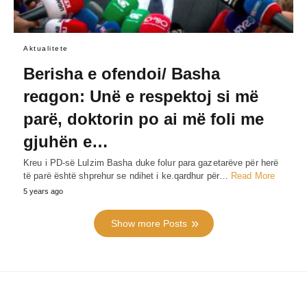
Aktualitete
Berisha e ofendoi/ Basha
reɑgon: Unë e respektoj si më
parë, doktorin po ai më foli me
gjuhën e…
Kreu i PD-së Lulzim Basha duke folur para gazetarëve për herë
të parë është shprehur se ndihet i ke.qardhur për…
Read More
5 years ago
Show more Posts