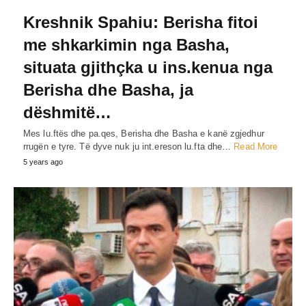
Kreshnik Spahiu: Berisha fitoi
me shkarkimin nga Basha,
situata gjithçka u ins.kenua nga
Berisha dhe Basha, ja
dëshmitë…
Mes lu.ftës dhe pa.qes, Berisha dhe Basha e kanë zgjedhur
rrugën e tyre. Të dyve nuk ju int.ereson lu.fta dhe…
Read More
5 years ago