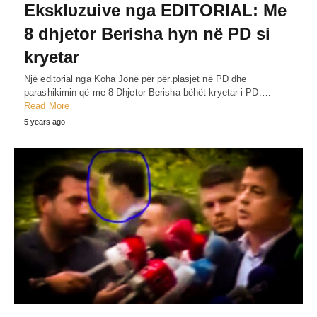
Eksklυzuive nga EDITORIAL: Me
8 dhjetor Berisha hyn në PD si
kryetar
Një editorial nga Koha Jonë për për.plasjet në PD dhe
parashikimin që me 8 Dhjetor Berisha bëhët kryetar i PD.…
Read More
5 years ago