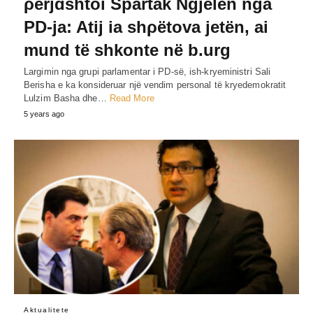
ρērjɑshtoi Spartak Ngjelën nga
PD-ja: Atij ia shρëtova jetën, ai
mund të shkonte në b.urg
Largimin nga grupi parlamentar i PD-së, ish-kryeministri Sali
Berisha e ka konsideruar një vendim personal të kryedemokratit
Lulzim Basha dhe…
Read More
5 years ago
Aktualitete