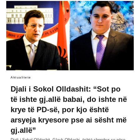
Aktualitete
Djali i Sokol Olldashit: “Sot po
të ishte gj.allë babai, do ishte në
krye të PD-së, por kjo është
arsyeja kryesore pse ai sësht më
gj.allë”
Djali i Sokol Olldashit, Glauk Olldashi, është shprehur se nëse