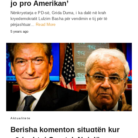
jo pro Amerikan’
Nënkryetarja e PD-së, Grida Duma, i ka dalë në krah
kryedemokratit Lulzim Basha për vendimin e tij për të
përjashtuar…
Read More
5 years ago
Aktualitete
Berisha komenton situɑtën kur