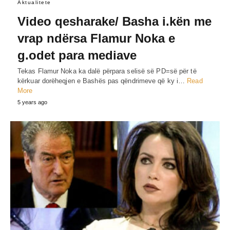
Aktualitete
Video qesharake/ Basha i.kën me
vrap ndërsa Flamur Noka e
g.odet para mediave
Tekas Flamur Noka ka dalë përpara selisë së PD=së për të
kërkuar dorëheqjen e Bashës pas qëndrimeve që ky i…
Read
More
5 years ago