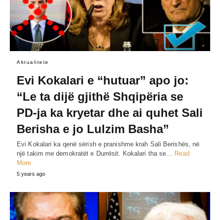
Aktualitete
Evi Kokalari e “hutuar” apo jo:
“Le ta dijë gjithë Shqipëria se
PD-ja ka kryetar dhe ai quhet Sali
Berisha e jo Lulzim Basha”
Evi Kokalari ka qenë sërish e pranishme krah Sali Berishës, në
një takim me demokratët e Durrësit. Kokalari tha se…
Read
More
5 years ago