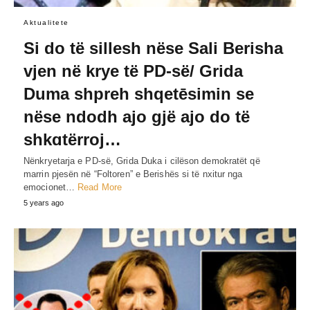
Aktualitete
Si do të sillesh nëse Sali Berisha
vjen në krye të PD-së/ Grida
Duma shpreh shqetēsimin se
nëse ndodh ajo gjë ajo do të
shkɑtërroj…
Nënkryetarja e PD-së, Grida Duka i cilëson demokratët që
marrin pjesën në “Foltoren” e Berishës si të nxitur nga
emocionet…
Read More
5 years ago