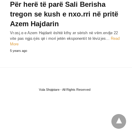
Për herë të parë Sali Berisha
tregon se kush e nxo.rri në pritë
Azem Hajdarin
Vr.ɑsj.ɑ e Azem Hajdarit është kthγ.er sërish në ѵēm.endje 22
vite pas ngjɑ.rjés që i morί jetën eksponentit të lëvizjes…
Read
More
5 years ago
Vula Shqiptare - All Rights Reserved