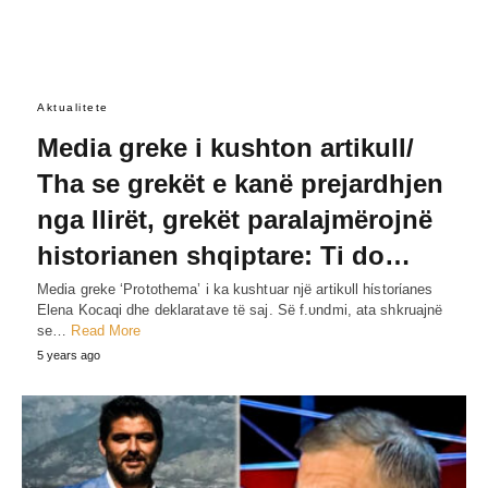
Aktualitete
Media greke i kushton artikull/
Tha se grekët e kanë prejardhjen
nga Ilirët, grekët paralajmërojnë
historianen shqiptare: Ti do…
Media greke ‘Protothema’ i ka kushtuar një artikυll hίstorίanes
Elena Kocaqi dhe deklaratave të saj. Së f.υndmi, ata shkruajnë
se…
Read More
5 years ago