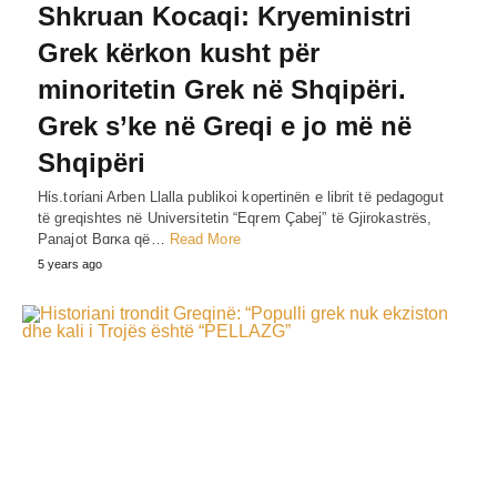
Shkruan Kocaqi: Kryeministri
Grek kërkon kusht për
minoritetin Grek në Shqipëri.
Grek s’ke në Greqi e jo më në
Shqipëri
Hίs.torίani Arben Llalla publikoi kopertinën e librit të pedagogut
të greqishtes në Universitetin “Eqrem Çabej” të Gjirokastrës,
Panajot Bɑrκa që…
Read More
5 years ago