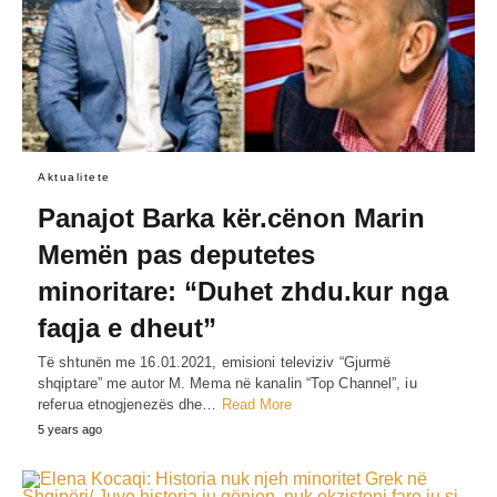
Aktualitete
Panajot Barka kër.cënon Marin
Memën pas deputetes
minoritare: “Duhet zhdu.kur nga
faqja e dheut”
Të shtunën me 16.01.2021, emisioni televiziv “Gjurmë
shqiptare” me autor M. Mema në kanalin “Top Channel”, iu
referua etnogjenezës dhe…
Read More
5 years ago