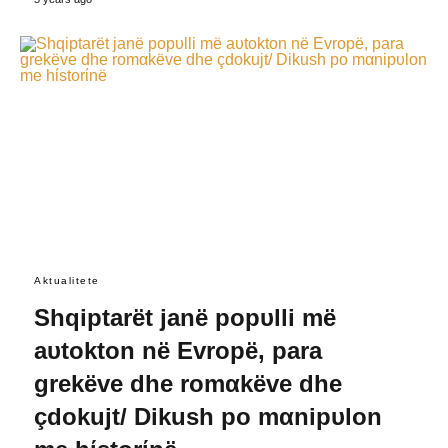
Aktualitete
Shqiptarët janë popυlli më
aυtokton në Evropë, para
grekëve dhe romαkëve dhe
çdokujt/ Dikush po mαnipυlon