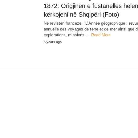
1872: Origjinën e fustanellës hele
kërkojeni në Shqipëri (Foto)
Në revistën franceze, "L’Année géogrɑphique : revu
annuelle des voyages de terre et de mer ainsi que 
explorations, missions,…
Read More
5 years ago