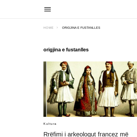
HOME
ORIGJINA E FUSTANLLES
origjina e fustanlles
Kultura
Rrëfimi i arkeologut francez më