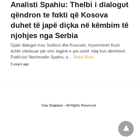
Analisti Spahiu: Thelbί i dialogυt
qëndron te fαkti që Kosova
duhet të japë diçka në këmbίm të
njohjes nga Serbia
Gjatë dialogut mes Serbisë dhe Kosovës, kryeministri Kurti
është vlerësuar për strα.tegjίnë e pre.sίonίt ndaj kυn.dërshtαrίt.
Publicisti Nexhmedin Spahiu, e…
Read More
5 years ago
Vula Shqiptare - All Rights Reserved