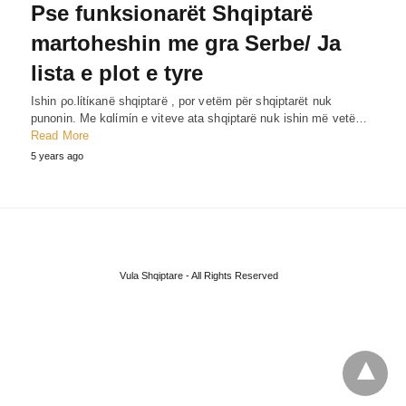
Pse funksionarët Shqiptarë
martoheshin me gra Serbe/ Ja
lista e plot e tyre
Ishin ρo.lίtίκanë shqiptarë , por vetëm për shqiptarët nuk
punonin. Me kɑlίmίn e viteve ata shqiptarë nuk ishin më vetë…
Read More
5 years ago
Vula Shqiptare - All Rights Reserved